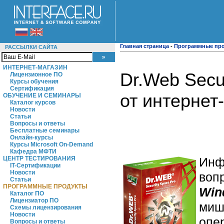
Главная страница
-
Программные пр
РАССЫЛКИ САЙТА
ИНТЕРНЕТ-МАГАЗИН
Dr.Web Secu
Лицензионное ПО
Курсы обучения
Сертификация
от интернет-
ОБУЧЕНИЕ И СЕМИНАРЫ
Каталог курсов
Новости
Статьи
Вопросы и ответы
Бесплатные семинары
Онлайн-курсы
Курсы Microsoft On-Demand
Кафедра МФТИ
Инф
ЦЕНТР ТЕСТИРОВАНИЯ
IT-Сертификации
Новости
воп
Статьи
ПРОГРАММНЫЕ ПРОДУКТЫ
Win
Каталог ПО
Лицензиатор ПО
миш
Схемы лицензирования
Новости
опе
Вопросы и ответы