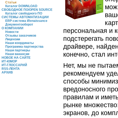
Статьи
мож
Каталог DOWNLOAD
СВОБОДНОЕ ПО/OPEN SOURCE
ваш
Каталог свободного ПО
СИСТЕМЫ АВТОМАТИЗАЦИИ
карт
ERP-система iRenaissance
Документооборот
О КОМПАНИИ
персональная и 
Новости
Отзывы заказчиков
подстерегать пов
Лицензии
Наши координаты
драйвере, найден
Программа партнерства
Наши партнеры
конечно, стал инт
Наши вакансии
НОВОЕ НА САЙТЕ
ИТ-ЮМОР
Нет, мы не пытае
ИТ-ГЛОССАРИЙ
RSS-ЛЕНТА
рекомендуем уде
АРХИВ
способы минимиз
вредоносного пр
правилам и иметь
рынке множество:
экранов, до комп