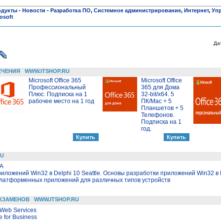
одукты
-
Новости
-
Разработка ПО
,
Системное администрирование
,
Интернет
,
Уп
osoft
Да
ЕЧЕНИЯ
WWW.ITSHOP.RU
Microsoft Office 365
Microsoft Office
Профессиональный
365 для Дома
Плюс. Подписка на 1
32-bit/x64. 5
рабочее место на 1 год
ПК/Mac + 5
Планшетов + 5
Телефонов.
Подписка на 1
год.
RU
LA
иложений Win32 в Delphi 10 Seattle. Основы разработки приложений Win32 в D
сплатформенных приложений для различных типов устройств
КЗАМЕНОВ
WWW.ITSHOP.RU
 Web Services
e for Business