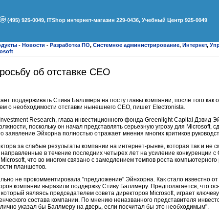
(495) 925-0049, ITShop интернет-магазин 229-0436, Учебный Центр 925-0049
одукты
-
Новости
-
Разработка ПО
,
Системное администрирование
,
Интернет
,
Уп
osoft
просьбу об отставке CEO
жает поддерживать Стива Баллмера на посту главы компании, после того как о
м о необходимости отставки нынешнего CEO, пишет Electronista.
Investment Research, глава инвестиционного фонда Greenlight Capital Дэвид 
жности, поскольку он начал представлять серьезную угрозу для Microsoft, с
 что заявление Эйхорна полностью отражает мнения многих критиков руководс
ктора за слабые результаты компании на интернет-рынке, которая так и не с
, направленные в течение последних четырех лет на усиление конкуренции с
 Microsoft, что во многом связано с замедлением темпов роста компьютерного
ности планшетов.
ально не прокомментировала "предложение" Эйнхорна. Как стало известно о
торов компании выразили поддержку Стиву Баллмеру. Предполагается, что о
 который являясь председателем совета директоров Microsoft, играет ключеву
нческого состава компании. По мнению неназванного представителя инвестф
лично указал бы Баллмеру на дверь, если посчитал бы это необходимым".