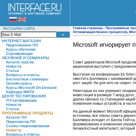
Главная страница
-
Программные пр
РАССЫЛКИ САЙТА
Оптимизация бизнес-процессов
,
Micr
ИНТЕРНЕТ-МАГАЗИН
Microsoft игнорирует 
Лицензионное ПО
Курсы обучения
Сертификация
ОБУЧЕНИЕ И СЕМИНАРЫ
Совет директоров Microsoft продол
Каталог курсов
акционеров выступил с предложение
Новости
Статьи
Выступая на конференции Ira Sohn 
Вопросы и ответы
сместить Баллмера с занимаемой дол
Бесплатные семинары
рост акций. Ни для кого не секрет,
Онлайн-курсы
Курсы Microsoft On-Demand
Некоторые из них упрекают гендире
Кафедра МФТИ
инвестиции в размере 7 млрд долл.
ЦЕНТР ТЕСТИРОВАНИЯ
других связано со стагнацией акций
IT-Сертификации
появления новых устройств, в част
Новости
Статьи
На данный момент Microsoft офици
ПРОГРАММНЫЕ ПРОДУКТЫ
источника, все члены совета дирек
Каталог ПО
Баллмера исходит от Билла Гейтса,
Лицензиатор ПО
формирования и изменения управле
Схемы лицензирования
безжалостный капиталист, который 
Новости
Вопросы и ответы