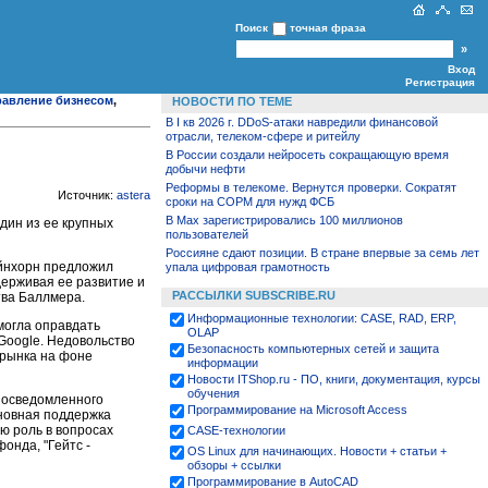
Поиск
точная фраза
Вход
Регистрация
равление бизнесом
,
НОВОСТИ ПО ТЕМЕ
В I кв 2026 г. DDoS-атаки навредили финансовой
отрасли, телеком-сфере и ритейлу
В России создали нейросеть сокращающую время
добычи нефти
Реформы в телекоме. Вернутся проверки. Сократят
Источник:
astera
сроки на СОРМ для нужд ФСБ
В Max зарегистрировались 100 миллионов
дин из ее крупных
пользователей
Россияне сдают позиции. В стране впервые за семь лет
Эйнхорн предложил
упала цифровая грамотность
держивая ее развитие и
РАССЫЛКИ SUBSCRIBE.RU
тва Баллмера.
Информационные технологии: CASE, RAD, ERP,
могла оправдать
OLAP
 Google. Недовольство
Безопасность компьютерных сетей и защита
 рынка на фоне
информации
Новости ITShop.ru - ПО, книги, документация, курсы
обучения
т осведомленного
Программирование на Microsoft Access
сновная поддержка
ю роль в вопросах
CASE-технологии
онда, "Гейтс -
OS Linux для начинающих. Новости + статьи +
обзоры + ссылки
Программирование в AutoCAD