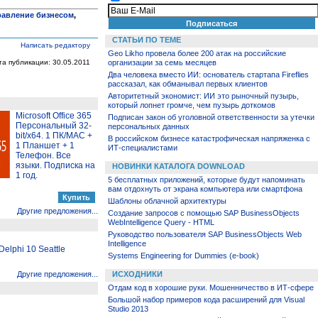
равление бизнесом
,
СТАТЬИ ПО ТЕМЕ
Написать редактору
Geo Likho провела более 200 атак на российские
та публикации: 30.05.2011
организации за семь месяцев
Два человека вместо ИИ: основатель стартапа Fireflies
рассказал, как обманывал первых клиентов
Авторитетный экономист: ИИ это рыночный пузырь,
который лопнет громче, чем пузырь доткомов
Microsoft Office 365
Подписан закон об уголовной ответственности за утечки
Персональный 32-
персональных данных
bit/x64. 1 ПК/MAC +
В российском бизнесе катастрофическая напряженка с
1 Планшет + 1
ИТ-специалистами
Телефон. Все
языки. Подписка на
НОВИНКИ КАТАЛОГА DOWNLOAD
1 год.
5 бесплатных приложений, которые будут напоминать
вам отдохнуть от экрана компьютера или смартфона
Шаблоны облачной архитектуры
Другие предложения...
Создание запросов с помощью SAP BusinessObjects
WebIntelligence Query - HTML
Руководство пользователя SAP BusinessObjects Web
Intelligence
elphi 10 Seattle
Systems Engineering for Dummies (e-book)
Другие предложения...
ИСХОДНИКИ
Отдам код в хорошие руки. Мошенничество в ИТ-сфере
Большой набор примеров кода расширений для Visual
Studio 2013