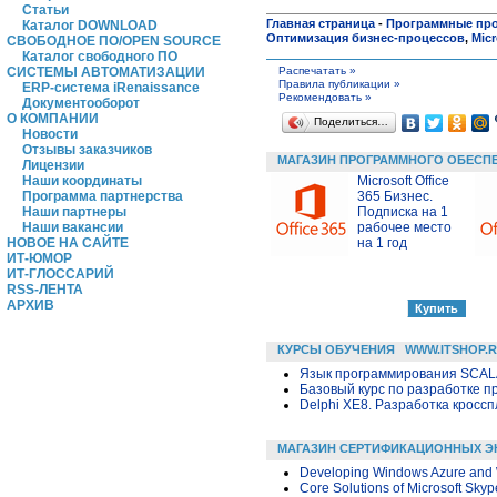
Статьи
Главная страница
-
Программные пр
Каталог DOWNLOAD
Оптимизация бизнес-процессов
,
Micr
СВОБОДНОЕ ПО/OPEN SOURCE
Каталог свободного ПО
Распечатать »
СИСТЕМЫ АВТОМАТИЗАЦИИ
Правила публикации »
ERP-система iRenaissance
Рекомендовать »
Документооборот
О КОМПАНИИ
Поделиться…
Новости
Отзывы заказчиков
МАГАЗИН ПРОГРАММНОГО ОБЕСП
Лицензии
Microsoft Office
Наши координаты
365 Бизнес.
Программа партнерства
Подписка на 1
Наши партнеры
рабочее место
Наши вакансии
на 1 год
НОВОЕ НА САЙТЕ
ИТ-ЮМОР
ИТ-ГЛОССАРИЙ
RSS-ЛЕНТА
АРХИВ
КУРСЫ ОБУЧЕНИЯ
WWW.ITSHOP.
Язык программирования SCA
Базовый курс по разработке пр
Delphi XE8. Разработка крос
МАГАЗИН СЕРТИФИКАЦИОННЫХ Э
Developing Windows Azure and
Core Solutions of Microsoft Skyp