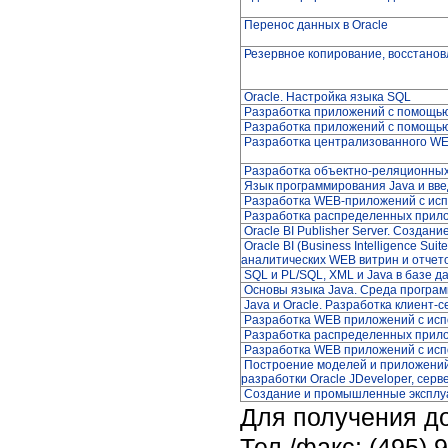
Перенос данных в Oracle
Резервное копирование, восстано
Oracle. Настройка языка SQL
Разработка приложений с помощью 
Разработка приложений с помощью 
Разработка централизованного WEB 
Разработка объектно-реляционных
Язык программирования Java и вве
Разработка WEB-приложений с испо
Разработка распределенных прило
Oracle BI Publisher Server. Создан
Oracle BI (Business Intelligence Su
аналитических WEB витрин и отчет
SQL и PL/SQL, XML и Java в базе 
Основы языка Java. Среда програм
Java и Oracle. Разработка клиент
Разработка WEB приложений с испо
Разработка распределенных прило
Разработка WEB приложений с испо
Построение моделей и приложений
разработки Oracle JDeveloper, серв
Создание и промышленные эксплуата
Для получения д
Тел./факс: (495) 