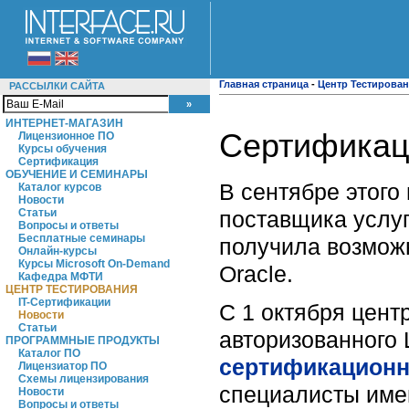
Главная страница
-
Центр Тестирова
РАССЫЛКИ САЙТА
ИНТЕРНЕТ-МАГАЗИН
Сертификаци
Лицензионное ПО
Курсы обучения
Сертификация
ОБУЧЕНИЕ И СЕМИНАРЫ
В сентябре этого
Каталог курсов
Новости
поставщика услуг
Статьи
Вопросы и ответы
Бесплатные семинары
получила возмож
Онлайн-курсы
Курсы Microsoft On-Demand
Oracle.
Кафедра МФТИ
ЦЕНТР ТЕСТИРОВАНИЯ
IT-Сертификации
С 1 октября цент
Новости
Статьи
авторизованного 
ПРОГРАММНЫЕ ПРОДУКТЫ
Каталог ПО
сертификационн
Лицензиатор ПО
Схемы лицензирования
специалисты имею
Новости
Вопросы и ответы