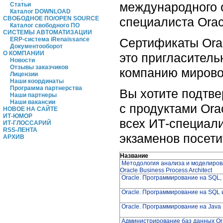
международного 
Статьи
Каталог DOWNLOAD
специалиста Orac
СВОБОДНОЕ ПО/OPEN SOURCE
Каталог свободного ПО
СИСТЕМЫ АВТОМАТИЗАЦИИ
Сертификаты Orac
ERP-система iRenaissance
Документооборот
О КОМПАНИИ
это пригласитель
Новости
Отзывы заказчиков
компанию мирово
Лицензии
Наши координаты
Программа партнерства
Вы хотите подтве
Наши партнеры
Наши вакансии
с продуктами Ora
НОВОЕ НА САЙТЕ
ИТ-ЮМОР
всех ИТ-специали
ИТ-ГЛОССАРИЙ
RSS-ЛЕНТА
экзаменов посети
АРХИВ
Название
Методология анализа и моделиров
Oracle Business Process Architect
Oracle. Программирование на SQL,
Oracle. Программирование на SQL 
Oracle. Программирование на Java
Администрирование баз данных Or