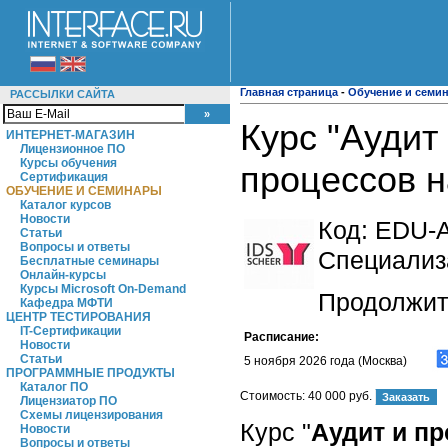
Главная страница
-
Обучение и семи
РАССЫЛКИ САЙТА
Курс "Аудит
ИНТЕРНЕТ-МАГАЗИН
Лицензионное ПО
Курсы обучения
процессов н
Сертификация
ОБУЧЕНИЕ И СЕМИНАРЫ
Каталог курсов
Новости
Код:
EDU-A
Статьи
Вопросы и ответы
Специализ
Бесплатные семинары
Онлайн-курсы
Курсы Microsoft On-Demand
Продолжите
Кафедра МФТИ
ЦЕНТР ТЕСТИРОВАНИЯ
IT-Сертификации
Расписание:
Новости
Статьи
5 ноября 2026 года (Москва)
ПРОГРАММНЫЕ ПРОДУКТЫ
Каталог ПО
Стоимость:
40 000 руб.
Лицензиатор ПО
Схемы лицензирования
Курс "
Аудит и пр
Новости
Вопросы и ответы