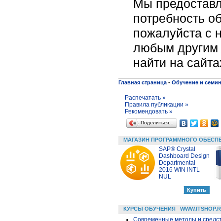
Мы предоставл
потребность об
пожалуйста c н
любым другим 
найти на сайт
Главная страница
-
Обучение и семи
Распечатать »
Правила публикации »
Рекомендовать »
Поделиться…
МАГАЗИН ПРОГРАММНОГО ОБЕСП
SAP® Crystal
Dashboard Design
Departmental
2016 WIN INTL
NUL
КУРСЫ ОБУЧЕНИЯ
WWW.ITSHOP.
Современные методы и средс