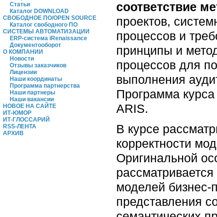
соответствие ме
Статьи
Каталог DOWNLOAD
проектов, систем
СВОБОДНОЕ ПО/OPEN SOURCE
Каталог свободного ПО
СИСТЕМЫ АВТОМАТИЗАЦИИ
процессов и тре
ERP-система iRenaissance
Документооборот
принципы и метод
О КОМПАНИИ
Новости
процессов для п
Отзывы заказчиков
Лицензии
выполнения аудит
Наши координаты
Программа партнерства
Программа курса
Наши партнеры
Наши вакансии
ARIS.
НОВОЕ НА САЙТЕ
ИТ-ЮМОР
ИТ-ГЛОССАРИЙ
В курсе рассмат
RSS-ЛЕНТА
АРХИВ
корректности мод
Оригинальной осо
рассматривается 
моделей бизнес-
представления с
семантических пр