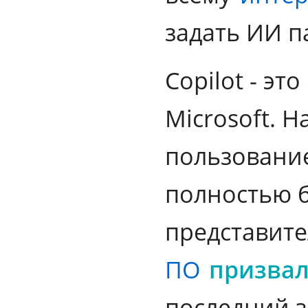
задать ИИ п
Copilot - э
Microsoft. Н
пользование
полностью б
представит
ПО
призва
последний 