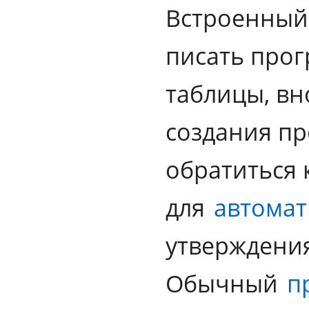
Встроенный 
писать про
таблицы, вн
создания пр
обратиться 
для
автома
утверждения
Обычный
п