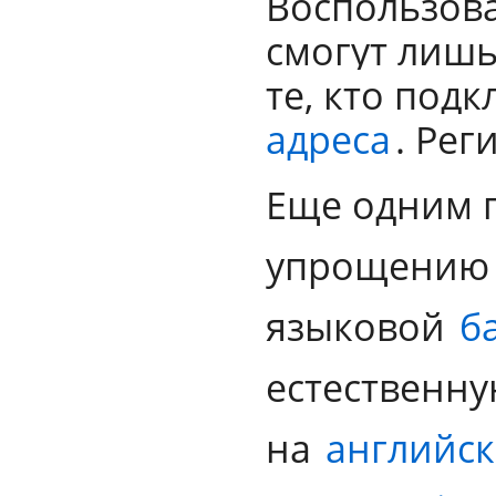
Воспользоват
смогут лишь
те, кто под
адреса
. Рег
Еще одним 
упрощению с
языковой
б
естественну
на
английс