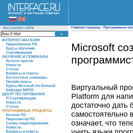
Главная страница
-
Программные пр
РАССЫЛКИ САЙТА
ИНТЕРНЕТ-МАГАЗИН
Microsoft с
Лицензионное ПО
Курсы обучения
Сертификация
программис
ОБУЧЕНИЕ И СЕМИНАРЫ
Каталог курсов
Новости
Статьи
Вопросы и ответы
Бесплатные семинары
Онлайн-курсы
Виртуальный прог
Курсы Microsoft On-Demand
Кафедра МФТИ
Platform для нап
ЦЕНТР ТЕСТИРОВАНИЯ
IT-Сертификации
Новости
достаточно дать 
Статьи
ПРОГРАММНЫЕ ПРОДУКТЫ
самостоятельно в
Каталог ПО
Лицензиатор ПО
означает, что теп
Схемы лицензирования
Новости
учить языки прог
Вопросы и ответы