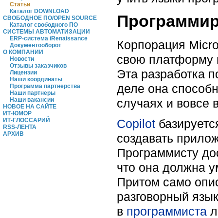
Статьи
Каталог DOWNLOAD
Программир
СВОБОДНОЕ ПО/OPEN SOURCE
Каталог свободного ПО
СИСТЕМЫ АВТОМАТИЗАЦИИ
ERP-система iRenaissance
Корпорация Micro
Документооборот
О КОМПАНИИ
свою платформу н
Новости
Отзывы заказчиков
Эта разработка п
Лицензии
Наши координаты
деле она способн
Программа партнерства
Наши партнеры
Наши вакансии
случаях и вовсе 
НОВОЕ НА САЙТЕ
ИТ-ЮМОР
ИТ-ГЛОССАРИЙ
Copilot
базируется
RSS-ЛЕНТА
АРХИВ
создавать прило
Программисту дос
что она должна ум
Притом само опи
разговорный язык
в
программиста
л