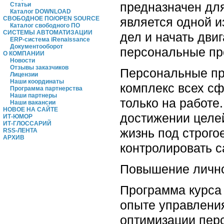
предназначен для
Статьи
Каталог DOWNLOAD
является одной из
СВОБОДНОЕ ПО/OPEN SOURCE
Каталог свободного ПО
СИСТЕМЫ АВТОМАТИЗАЦИИ
дел и начать дви
ERP-система iRenaissance
Документооборот
персональные пр
О КОМПАНИИ
Новости
Отзывы заказчиков
Персональные про
Лицензии
Наши координаты
комплекс всех с
Программа партнерства
Наши партнеры
только на работе
Наши вакансии
НОВОЕ НА САЙТЕ
достижении целей
ИТ-ЮМОР
ИТ-ГЛОССАРИЙ
жизнь под строго
RSS-ЛЕНТА
АРХИВ
контролировать с
Повышение лично
Программа курса
опыте управления
оптимизации пер