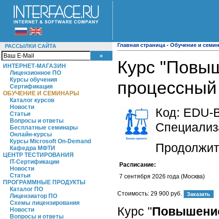
Главная страница
-
Обучение и семи
РАССЫЛКИ САЙТА
Курс "Повы
ИНТЕРНЕТ-МАГАЗИН
Лицензионное ПО
Курсы обучения
процессный
Сертификация
ОБУЧЕНИЕ И СЕМИНАРЫ
Каталог курсов
Новости
Код:
EDU-
Статьи
Вопросы и ответы
Специализ
Бесплатные семинары
Онлайн-курсы
Курсы Microsoft On-Demand
Продолжите
Кафедра МФТИ
ЦЕНТР ТЕСТИРОВАНИЯ
IT-Сертификации
Расписание:
Новости
Статьи
7 сентября 2026 года (Москва)
ПРОГРАММНЫЕ ПРОДУКТЫ
Каталог ПО
Стоимость:
29 900 руб.
Лицензиатор ПО
Схемы лицензирования
Курс "
Повышение
Новости
Вопросы и ответы