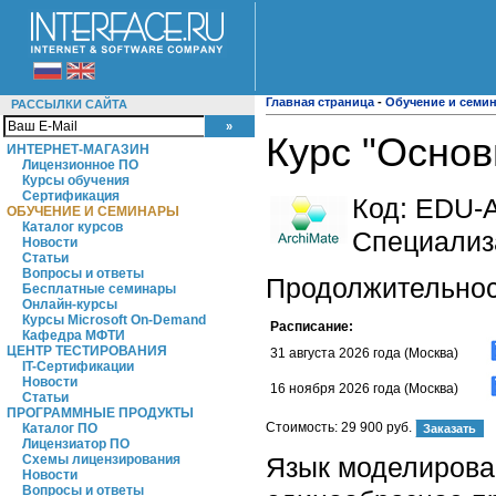
Главная страница
-
Обучение и семи
РАССЫЛКИ САЙТА
Курс "Основ
ИНТЕРНЕТ-МАГАЗИН
Лицензионное ПО
Курсы обучения
Сертификация
Код:
EDU-
ОБУЧЕНИЕ И СЕМИНАРЫ
Каталог курсов
Специализ
Новости
Статьи
Вопросы и ответы
Продолжительност
Бесплатные семинары
Онлайн-курсы
Курсы Microsoft On-Demand
Расписание:
Кафедра МФТИ
ЦЕНТР ТЕСТИРОВАНИЯ
31 августа 2026 года (Москва)
IT-Сертификации
Новости
16 ноября 2026 года (Москва)
Статьи
ПРОГРАММНЫЕ ПРОДУКТЫ
Стоимость:
29 900 руб.
Каталог ПО
Лицензиатор ПО
Язык моделирова
Схемы лицензирования
Новости
Вопросы и ответы