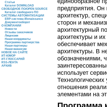
единообразное п
Статьи
Каталог DOWNLOAD
предприятия. Он
СВОБОДНОЕ ПО/OPEN SOURCE
Каталог свободного ПО
архитектур, спец
СИСТЕМЫ АВТОМАТИЗАЦИИ
ERP-система iRenaissance
сторон и механиз
Документооборот
О КОМПАНИИ
архитектурный по
Новости
Отзывы заказчиков
архитектуры и их
Лицензии
Наши координаты
обеспечивает мех
Программа партнерства
Наши партнеры
Наши вакансии
архитектуры. В н
НОВОЕ НА САЙТЕ
ИТ-ЮМОР
обозначениями, ч
ИТ-ГЛОССАРИЙ
RSS-ЛЕНТА
заинтересованны
АРХИВ
использует серви
Технологических 
отношения реализ
элементами на эт
Программа 