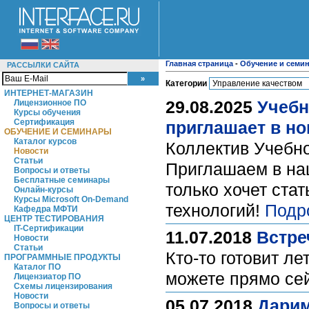
Главная страница
-
Обучение и семи
РАССЫЛКИ САЙТА
Категории
ИНТЕРНЕТ-МАГАЗИН
29.08.2025
Учебн
Лицензионное ПО
Курсы обучения
Сертификация
приглашает в н
ОБУЧЕНИЕ И СЕМИНАРЫ
Каталог курсов
Коллектив Учебно
Новости
Статьи
Приглашаем в наш
Вопросы и ответы
Бесплатные семинары
только хочет ст
Онлайн-курсы
Курсы Microsoft On-Demand
технологий!
Подр
Кафедра МФТИ
ЦЕНТР ТЕСТИРОВАНИЯ
IT-Сертификации
11.07.2018
Встре
Новости
Статьи
Кто-то готовит ле
ПРОГРАММНЫЕ ПРОДУКТЫ
Каталог ПО
можете прямо сей
Лицензиатор ПО
Схемы лицензирования
Новости
05.07.2018
Дарим
Вопросы и ответы