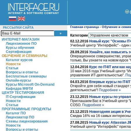
Главная страница
-
Обучение и семи
РАССЫЛКИ САЙТА
Категории
ИНТЕРНЕТ-МАГАЗИН
02.12.2016
Новый курс "Основы IT
Лицензионное ПО
Учебный центр "Интерфейс" - один и
Курсы обучения
Сертификация
28.09.2016
Узнайте, как повысить
ОБУЧЕНИЕ И СЕМИНАРЫ
Операционное совершенство, управл
Каталог курсов
только, Вы узнаете на новом курсе
Новости
12.04.2016
Курс по IT4IT или как 
Статьи
10 мая 2016 года Учебный центр "И
Вопросы и ответы
управления ИТ-деятельностью".
По
Бесплатные семинары
Онлайн-курсы
04.03.2016
Впервые курсы по IT4IT
Курсы Microsoft On-Demand
Откройте для себя новый стандарт 
Кафедра МФТИ
деятельностью"!
Подробнее »
ЦЕНТР ТЕСТИРОВАНИЯ
IT-Сертификации
23.12.2015
Новые курсы по управл
Новости
Приглашаем Вас в Учебный центр "И
Статьи
COSO.
Подробнее »
ПРОГРАММНЫЕ ПРОДУКТЫ
23.12.2015
Новогодняя акция в Уч
Каталог ПО
Скидка 16% на 16 самых интересных
Лицензиатор ПО
Схемы лицензирования
27.08.2015
Новый курс Atlassian J
Новости
Учебный центр "Интерфейс" приглаша
Вопросы и ответы