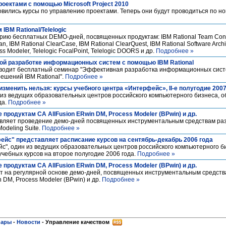
оектами с помощью Microsoft Project 2010
вились курсы по управлению проектами. Теперь они будут проводиться по но
IBM Rational/Telelogic
ию бесплатных DEMO-дней, посвященных продуктам: IBM Rational Team Conce
an, IBM Rational ClearCase, IBM Rational ClearQuest, IBM Rational Software Archi
s Modeler, Telelogic FocalPoint, Telelogic DOORS и др.
Подробнее »
й разработке информационных систем с помощью IBM Rational
оводит бесплатный семинар "Эффективная разработка информационных сист
ешений IBM Rational".
Подробнее »
изменить нельзя: курсы учебного центра «Интерфейс», II-е полугодие 2007
из ведущих образовательных центров российского компьютерного бизнеса, 
да.
Подробнее »
продуктам CA AllFusion ERwin DM, Process Modeler (BPwin) и др.
овляет проведение демо-дней посвященных инструментальным средствам ра
odeling Suite.
Подробнее »
ейс" представляет расписание курсов на сентябрь-декабрь 2006 года
с", один из ведущих образовательных центров российского компьютерного б
чебных курсов на второе полугодие 2006 года.
Подробнее »
продуктам CA AllFusion ERwin DM, Process Modeler (BPwin) и др.
ит на регулярной основе демо-дней, посвященных инструментальным средств
DM, Process Modeler (BPwin) и др.
Подробнее »
нары
-
Новости
-
Управление качеством