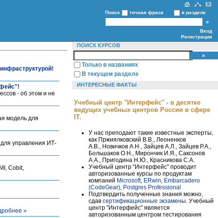
Поиск
точная фраза
в разделе
Вход
Регистрация
ПОИСК КУРСОВ
Только в названиях
-инфраструктурой!
В текущем разделе
ИНТЕРЕСНЫЕ ФАКТЫ
рфейс"!
ссов - об этом и не
Учебный центр "Интерфейс" - в десятке
ведущих учебных центров России в сфере
IT.
ая модель для
У нас преподают такие известные эксперты,
как Пржиялковский В.В., Леоненков
 для управления ИТ-
А.В., Новичков А.Н., Зайцев А.Л., Зайцев Р.А.,
Большаков О.Н., Мирончик И.Я., Саксонов
А.А., Пригодина Н.Ю., Красникова С.А.
Учебный центр "Интерфейс" проводит
, Cobit,
авторизованные курсы по продуктам
компаний
Microsoft
,
ERwin
,
Embarcadero
(CodeGear)
,
Postgres Professional
Подтвердить полученные знания можно,
сдав
сертификационные экзамены
. Учебный
центр "Интерфейс" является
дробнее »
авторизованным центром тестирования