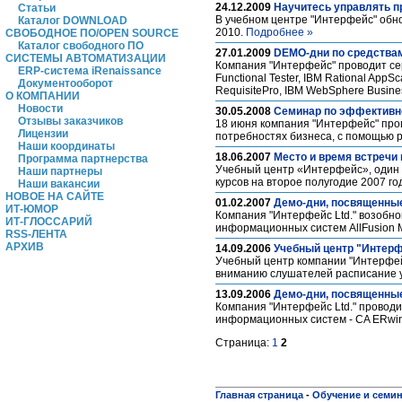
24.12.2009
Научитесь управлять пр
Статьи
В учебном центре "Интерфейс" обно
Каталог DOWNLOAD
2010.
Подробнее »
СВОБОДНОЕ ПО/OPEN SOURCE
Каталог свободного ПО
27.01.2009
DEMO-дни по средствам 
СИСТЕМЫ АВТОМАТИЗАЦИИ
Компания "Интерфейс" проводит сер
ERP-система iRenaissance
Functional Tester, IBM Rational AppSc
Документооборот
RequisitePro, IBM WebSphere Busines
О КОМПАНИИ
Новости
30.05.2008
Семинар по эффективно
Отзывы заказчиков
18 июня компания "Интерфейс" пр
Лицензии
потребностях бизнеса, с помощью р
Наши координаты
18.06.2007
Место и время встречи 
Программа партнерства
Учебный центр «Интерфейс», один 
Наши партнеры
курсов на второе полугодие 2007 го
Наши вакансии
НОВОЕ НА САЙТЕ
01.02.2007
Демо-дни, посвященные 
ИТ-ЮМОР
Компания "Интерфейс Ltd." возобн
ИТ-ГЛОССАРИЙ
информационных систем AllFusion M
RSS-ЛЕНТА
АРХИВ
14.09.2006
Учебный центр "Интерф
Учебный центр компании "Интерфей
вниманию слушателей расписание у
13.09.2006
Демо-дни, посвященные 
Компания "Интерфейс Ltd." провод
информационных систем - CA ERwin 
Страница:
1
2
Главная страница
-
Обучение и семи