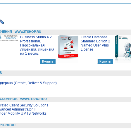
ЕЧЕНИЯ
WWW.ITSHOP.RU
Business Studio 4.2
Oracle Database
Professional.
Standard Edition 2
Персональная
Named User Plus
лицензия. Лицензия
License
на 1 месяц.
RU
держка (Create, Deliver & Support)
КЗАМЕНОВ
WWW.ITSHOP.RU
rated Client Security Solutions
anced Administrator II
vider Mobility UMTS Networks
TSHOP.RU