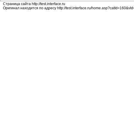
Страница сайта http://test.interface.ru
Оригинал находится по адресу http://test.interface.ru/home.asp?catId=160&v