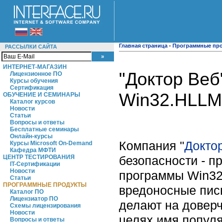
Главная страница
-
Программные пр
РАССЫЛКИ САЙТА
ИНТЕРНЕТ-МАГАЗИН
"Доктор Веб
Лицензионное ПО
Курсы обучения
Сертификация
Win32.HLLM
ОБУЧЕНИЕ И СЕМИНАРЫ
Каталог курсов
Новости
Статьи
Вопросы и ответы
Бесплатные семинары
Онлайн-курсы
Компания "
Докто
Курсы Microsoft On-Demand
Кафедра МФТИ
безопасности - п
ЦЕНТР ТЕСТИРОВАНИЯ
IT-Сертификации
Новости
программы Win32
Статьи
ПРОГРАММНЫЕ ПРОДУКТЫ
вредоносные пис
Каталог ПО
Лицензиатор ПО
делают на доверч
Схемы лицензирования
Новости
целях имя популя
Вопросы и ответы