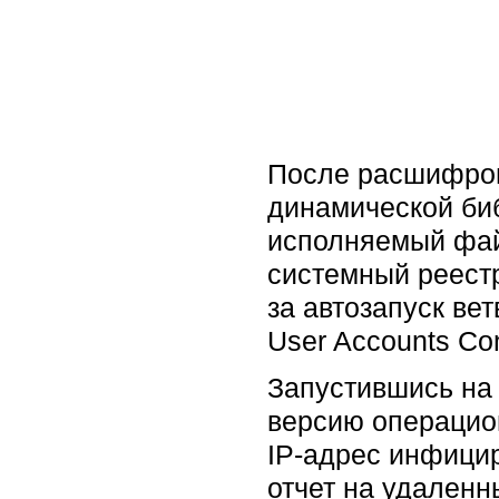
После расшифров
динамической биб
исполняемый файл
системный реест
за автозапуск ве
User Accounts Con
Запустившись на
версию операцион
IP-адрес инфици
отчет на удален