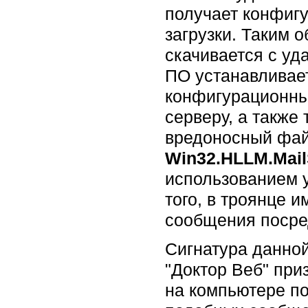
получает конфиг
загрузки. Таким о
скачивается с уд
ПО устанавливает
конфигурационны
серверу, а также
вредоносный файл
Win32.HLLM.Mai
использованием 
того, в троянце 
сообщения посре
Сигнатура данно
"Доктор Веб" при
на компьютере п