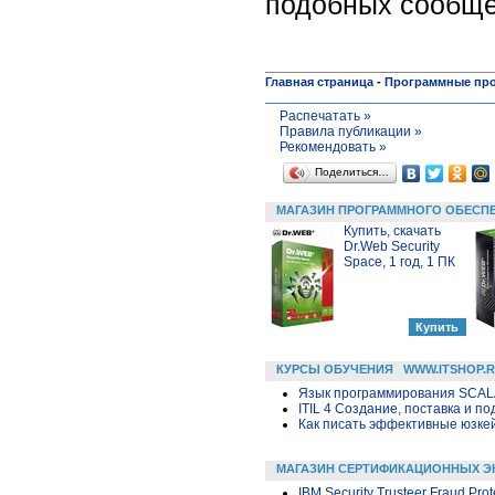
подобных сообще
Главная страница
-
Программные пр
Распечатать »
Правила публикации »
Рекомендовать »
Поделиться…
МАГАЗИН ПРОГРАММНОГО ОБЕСП
Купить, скачать
Dr.Web Security
Space, 1 год, 1 ПК
КУРСЫ ОБУЧЕНИЯ
WWW.ITSHOP.
Язык программирования SCA
ITIL 4 Создание, поставка и под
Как писать эффективные юзкей
МАГАЗИН СЕРТИФИКАЦИОННЫХ Э
IBM Security Trusteer Fraud Pro