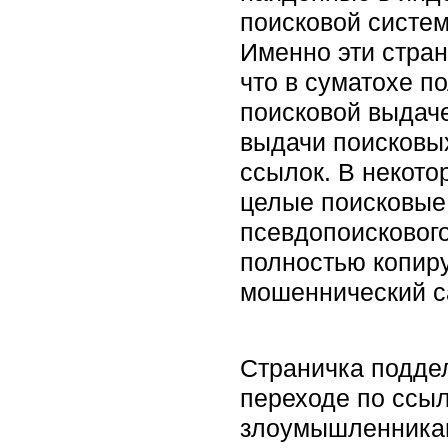
поисковой систем
Именно эти стран
что в суматохе п
поисковой выдаче
выдачи поисковых
ссылок. В некот
целые поисковые 
псевдопоискового
полностью копиру
мошеннический са
Страничка подде
переходе по ссыл
злоумышленникам