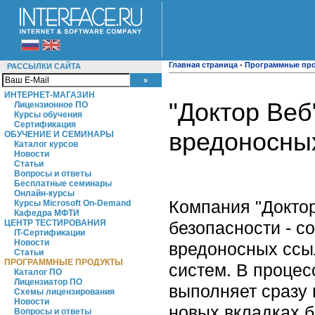
Главная страница
-
Программные пр
РАССЫЛКИ САЙТА
ИНТЕРНЕТ-МАГАЗИН
"Доктор Веб
Лицензионное ПО
Курсы обучения
Сертификация
вредоносны
ОБУЧЕНИЕ И СЕМИНАРЫ
Каталог курсов
Новости
Статьи
Вопросы и ответы
Бесплатные семинары
Онлайн-курсы
Компания "Доктор
Курсы Microsoft On-Demand
Кафедра МФТИ
безопасности - 
ЦЕНТР ТЕСТИРОВАНИЯ
IT-Сертификации
Новости
вредоносных ссы
Статьи
ПРОГРАММНЫЕ ПРОДУКТЫ
систем.
В процес
Каталог ПО
Лицензиатор ПО
выполняет сразу 
Схемы лицензирования
Новости
новых вкладках б
Вопросы и ответы