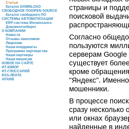
Статьи
страницы и подд
Каталог DOWNLOAD
СВОБОДНОЕ ПО/OPEN SOURCE
поисковой выдач
Каталог свободного ПО
СИСТЕМЫ АВТОМАТИЗАЦИИ
распространяющи
ERP-система iRenaissance
Документооборот
О КОМПАНИИ
Согласно общедос
Новости
Отзывы заказчиков
Лицензии
пользуются милл
Наши координаты
Программа партнерства
серверам Google
Наши партнеры
Наши вакансии
существует более
НОВОЕ НА САЙТЕ
ИТ-ЮМОР
кроме обращения 
ИТ-ГЛОССАРИЙ
RSS-ЛЕНТА
"Яндекс". Именно
АРХИВ
мошенники.
В процессе поис
сразу несколько 
или окнах браузе
найденные в инде