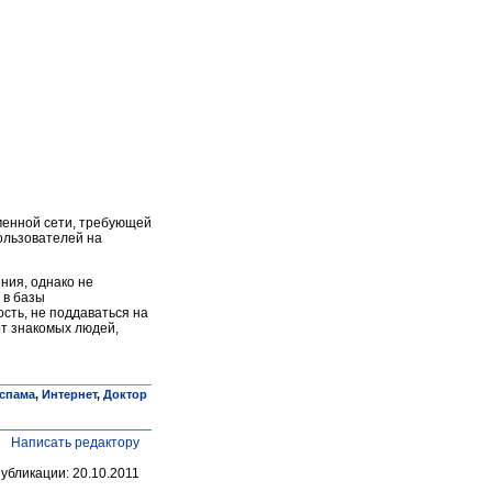
менной сети, требующей
ользователей на
ния, однако не
 в базы
сть, не поддаваться на
т знакомых людей,
 спама
,
Интернет
,
Доктор
Написать редактору
публикации: 20.10.2011