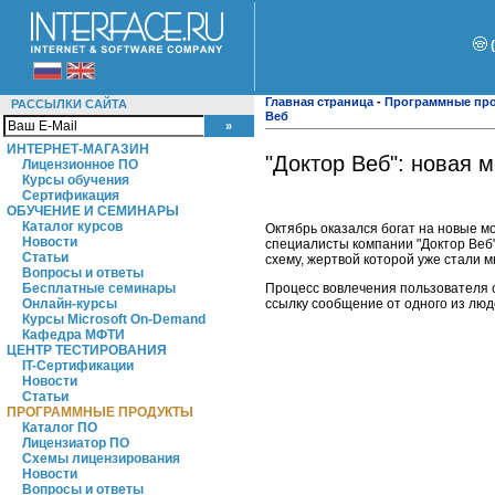
Главная страница
-
Программные пр
РАССЫЛКИ САЙТА
Веб
ИНТЕРНЕТ-МАГАЗИН
"Доктор Веб": новая 
Лицензионное ПО
Курсы обучения
Сертификация
ОБУЧЕНИЕ И СЕМИНАРЫ
Каталог курсов
Октябрь оказался богат на новые м
Новости
специалисты компании "Доктор Веб"
Статьи
схему, жертвой которой уже стали 
Вопросы и ответы
Процесс вовлечения пользователя с
Бесплатные семинары
ссылку сообщение от одного из люде
Онлайн-курсы
Курсы Microsoft On-Demand
Кафедра МФТИ
ЦЕНТР ТЕСТИРОВАНИЯ
IT-Сертификации
Новости
Статьи
ПРОГРАММНЫЕ ПРОДУКТЫ
Каталог ПО
Лицензиатор ПО
Схемы лицензирования
Новости
Вопросы и ответы