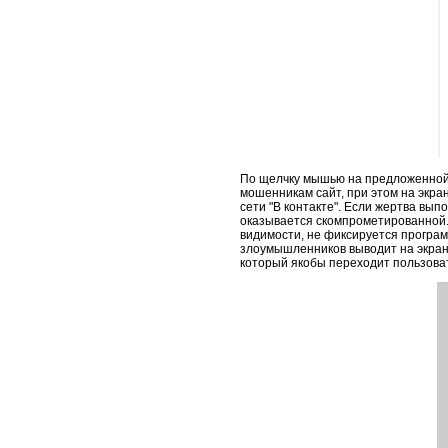
По щелчку мышью на предложенной
мошенникам сайт, при этом на экра
сети "В контакте". Если жертва вы
оказывается скомпрометированной. 
видимости, не фиксируется програ
злоумышленников выводит на экран 
который якобы переходит пользова