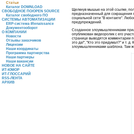
Статьи
Каталог DOWNLOAD
Щелкнув мышью на этой ссылке, по
СВОБОДНОЕ ПО/OPEN SOURCE
предназначенный для сокращения ги
Каталог свободного ПО
социальной сети "В контакте". Люб
СИСТЕМЫ АВТОМАТИЗАЦИИ
предупреждений.
ERP-система iRenaissance
Документооборот
Созданное злоумышленниками прило
О КОМПАНИИ
опубликован видеоролик с его учас
Новости
странице выводятся комментарии п
Отзывы заказчиков
это да!", "Кто это придумал?" и т.
Лицензии
злоумышленниками шаблона. Там же 
Наши координаты
Программа партнерства
Наши партнеры
Наши вакансии
НОВОЕ НА САЙТЕ
ИТ-ЮМОР
ИТ-ГЛОССАРИЙ
RSS-ЛЕНТА
АРХИВ