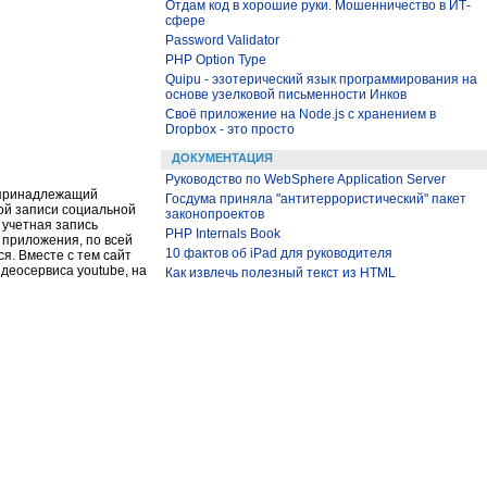
Отдам код в хорошие руки. Мошенничество в ИТ-
сфере
Password Validator
PHP Option Type
Quipu - эзотерический язык программирования на
основе узелковой письменности Инков
Своё приложение на Node.js с хранением в
Dropbox - это просто
ДОКУМЕНТАЦИЯ
Руководство по WebSphere Application Server
 принадлежащий
Госдума приняла "антитеррористический" пакет
ной записи социальной
законопроектов
 учетная запись
PHP Internals Book
 приложения, по всей
10 фактов об iPad для руководителя
я. Вместе с тем сайт
деосервиса youtube, на
Как извлечь полезный текст из HTML