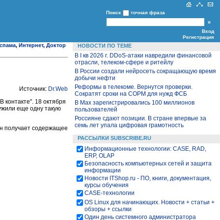
Поиск
точная фраза
Вход
Регистрация
 спама
,
Интернет
,
Доктор
НОВОСТИ ПО ТЕМЕ
В I кв 2026 г. DDoS-атаки навредили финансовой
отрасли, телеком-сфере и ритейлу
В России создали нейросеть сокращающую время
добычи нефти
Реформы в телекоме. Вернутся проверки.
Источник:
Dr
.Web
Сократят сроки на СОРМ для нужд ФСБ
 контакте". 18 октября
В Max зарегистрировались 100 миллионов
ужили еще одну такую
пользователей
Россияне сдают позиции. В стране впервые за
семь лет упала цифровая грамотность
 он получает содержащее
РАССЫЛКИ SUBSCRIBE.RU
Информационные технологии: CASE, RAD,
ERP, OLAP
Безопасность компьютерных сетей и защита
информации
Новости ITShop.ru - ПО, книги, документация,
курсы обучения
CASE-технологии
OS Linux для начинающих. Новости + статьи +
обзоры + ссылки
Один день системного администратора