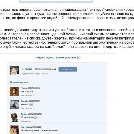
льзователь перенаправляется на принадлежащий "Твиттеру" специализирова
перссылок, а уже оттуда - на встроенное приложение, опубликованное на о
опытно, но факт: в процессе подобной переадресации пользователь не получа
жение демонстрирует значок учетной записи жертвы и пояснение, сообщаю
тием. Интересная особенность данной мошеннической схемы заключается в то
ользователей из списка друзей жертвы, причем комментарии весьма интригу
 д. Комментарии, естественно, генерируются программой автоматически на осно
опубликована ссылка на сам "ролик" - она состоит из имени жертвы и расшир