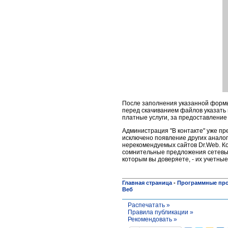
После заполнения указанной форм
перед скачиванием файлов указать
платные услуги, за предоставление 
Администрация "В контакте" уже пр
исключено появление других анало
нерекомендуемых сайтов Dr.Web. Ко
сомнительные предложения сетевых
которым вы доверяете, - их учетны
Главная страница
-
Программные пр
Веб
Распечатать »
Правила публикации »
Рекомендовать »