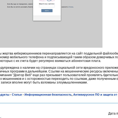
ы жертва кибермошенников перенаправляется на сайт поддельной файлооб
 номер мобильного телефона и подписывающей таким образом доверчивых п
которых с их счета будет регулярно взиматься абонентская плата.
едупреждена о наличии на страницах социальной сети вредоносного приложе
гичных программ в дальнейшем. Ссылки на мошеннические ресурсы включены
мпания "Доктор Веб" еще раз призывает пользователей проявлять бдительно
 мошенников и с осторожностью переходить по ссылкам, даже полученным о
е записи вполне могут быть взломаны злоумышленниками.
одукты
-
Статьи
-
Информационная безопасность
,
Антивирусное ПО и защита от
Дата 