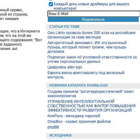
Каждый день новые драйверы для вашего
компьютера!
нный сервис,
дной из страниц
ет никаких
СТАТЬИ ПО ТЕМЕ
щее, что в Интернете
Geo Likho провела более 200 атак на российские
м, что на этой же
организации за семь месяцев
ющего содержания: "Вот
Авторитетный экономист: ИИ это рыночный
ве заданного
пузырь, который лопнет громче, чем пузырь
ения .avi.
доткомов
Подписан закон об уголовной ответственности за
утечки персональных данных
Цифровое alter ego
Европа взяла криптовалюту под железный
контроль
НОВИНКИ КАТАЛОГА DOWNLOAD
Госдума приняла "антитеррористический" пакет
законопроектов
УПРАВЛЕНИЕ ИНТЕЛЛЕКТУАЛЬНОЙ
СОБСТВЕННОСТЬЮ КАК ФАКТОР ПОВЫШЕНИЯ
ЭФФЕКТИВНОСТИ РАЗВИТИЯ ОРГАНИЗАЦИЙ
KeePass - менеджер паролей
DropBox - сервис хранения файлов
phpBB
ИСХОДНИКИ