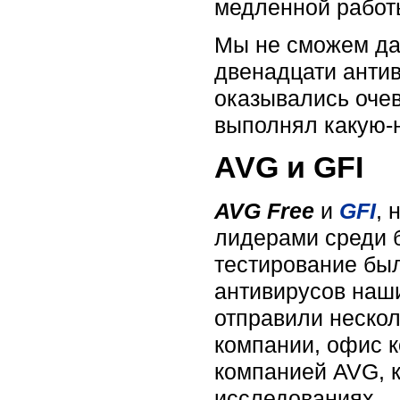
медленной работы
Мы не сможем да
двенадцати антив
оказывались очев
выполнял какую-н
AVG и GFI
AVG Free
и
GFI
, 
лидерами среди б
тестирование бы
антивирусов наши
отправили несколь
компании, офис к
компанией AVG, к
исследованиях.