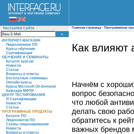
Главная страница
-
Программные пр
РАССЫЛКИ САЙТА
ИНТЕРНЕТ-МАГАЗИН
Как влияют 
Лицензионное ПО
Курсы обучения
Сертификация
ОБУЧЕНИЕ И СЕМИНАРЫ
Каталог курсов
Новости
Статьи
Вопросы и ответы
Бесплатные семинары
Начнём с хороших
Онлайн-курсы
Курсы Microsoft On-Demand
Кафедра МФТИ
вопрос безопасно
ЦЕНТР ТЕСТИРОВАНИЯ
IT-Сертификации
что любой антиви
Новости
Статьи
делать свою рабо
ПРОГРАММНЫЕ ПРОДУКТЫ
Каталог ПО
обратитесь к рей
Лицензиатор ПО
Схемы лицензирования
важных брендов 
Новости
Вопросы и ответы