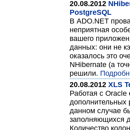
20.08.2012
NHibe
PostgreSQL
В ADO.NET провай
неприятная особе
вашего приложен
данных: они не к
оказалось это оче
NHibernate (а точ
решили.
Подробн
20.08.2012
XLS Te
Работая с Oracle
дополнительных р
данном случае бы
заполняющихся д
Количество колон