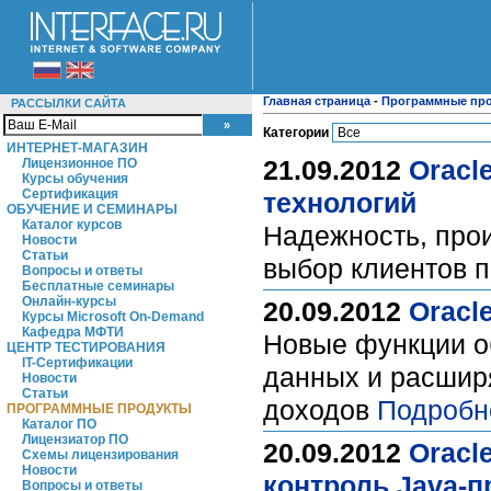
Главная страница
-
Программные пр
РАССЫЛКИ САЙТА
Категории
ИНТЕРНЕТ-МАГАЗИН
21.09.2012
Oracl
Лицензионное ПО
Курсы обучения
Сертификация
технологий
ОБУЧЕНИЕ И СЕМИНАРЫ
Каталог курсов
Надежность, про
Новости
Статьи
выбор клиентов п
Вопросы и ответы
Бесплатные семинары
Онлайн-курсы
20.09.2012
Oracl
Курсы Microsoft On-Demand
Кафедра МФТИ
Новые функции о
ЦЕНТР ТЕСТИРОВАНИЯ
IT-Сертификации
данных и расшир
Новости
Статьи
доходов
Подробн
ПРОГРАММНЫЕ ПРОДУКТЫ
Каталог ПО
Лицензиатор ПО
20.09.2012
Oracl
Схемы лицензирования
Новости
контроль Java-
Вопросы и ответы