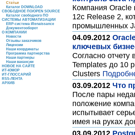
Статьи
Компания Oracle 
Каталог DOWNLOAD
СВОБОДНОЕ ПО/OPEN SOURCE
12c Release 2, к
Каталог свободного ПО
СИСТЕМЫ АВТОМАТИЗАЦИИ
промышленных Ja
ERP-система iRenaissance
Документооборот
О КОМПАНИИ
04.09.2012
Oracl
Новости
Отзывы заказчиков
ключевых бизне
Лицензии
Наши координаты
Программа партнерства
Согласно отчету
Наши партнеры
Наши вакансии
Templates до 10 р
НОВОЕ НА САЙТЕ
ИТ-ЮМОР
Clusters
Подробн
ИТ-ГЛОССАРИЙ
RSS-ЛЕНТА
АРХИВ
03.09.2012
Что п
После пары недав
положение компан
испытывает серье
имея на руках до
03.09.2012
Postg