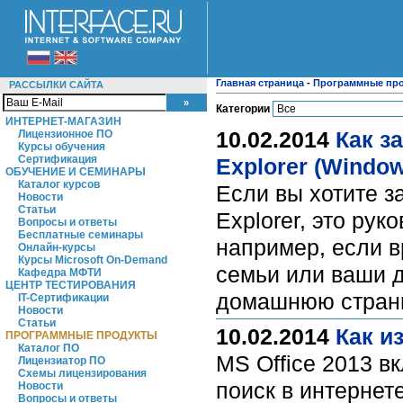
Главная страница
-
Программные пр
РАССЫЛКИ САЙТА
Категории
ИНТЕРНЕТ-МАГАЗИН
10.02.2014
Как з
Лицензионное ПО
Курсы обучения
Сертификация
Explorer (Window
ОБУЧЕНИЕ И СЕМИНАРЫ
Каталог курсов
Если вы хотите з
Новости
Статьи
Explorer, это ру
Вопросы и ответы
Бесплатные семинары
например, если 
Онлайн-курсы
Курсы Microsoft On-Demand
семьи или ваши д
Кафедра МФТИ
ЦЕНТР ТЕСТИРОВАНИЯ
домашнюю страни
IT-Сертификации
Новости
Статьи
10.02.2014
Как и
ПРОГРАММНЫЕ ПРОДУКТЫ
Каталог ПО
MS Office 2013 в
Лицензиатор ПО
Схемы лицензирования
поиск в интернет
Новости
Вопросы и ответы