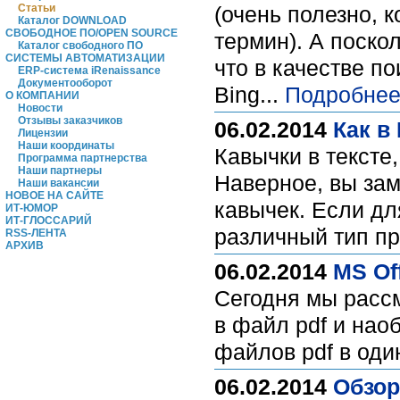
Статьи
(очень полезно, 
Каталог DOWNLOAD
СВОБОДНОЕ ПО/OPEN SOURCE
термин). А поскол
Каталог свободного ПО
СИСТЕМЫ АВТОМАТИЗАЦИИ
что в качестве п
ERP-система iRenaissance
Документооборот
Bing...
Подробнее
О КОМПАНИИ
Новости
Отзывы заказчиков
06.02.2014
Как в
Лицензии
Наши координаты
Кавычки в тексте
Программа партнерства
Наши партнеры
Наверное, вы зам
Наши вакансии
НОВОЕ НА САЙТЕ
кавычек. Если дл
ИТ-ЮМОР
ИТ-ГЛОССАРИЙ
различный тип пр
RSS-ЛЕНТА
АРХИВ
06.02.2014
MS Of
Сегодня мы расс
в файл pdf и нао
файлов pdf в оди
06.02.2014
Обзор