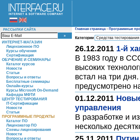
Главная страница
-
Программные пр
РАССЫЛКИ САЙТА
Категории
ИНТЕРНЕТ-МАГАЗИН
26.12.2011
1-й х
Лицензионное ПО
Курсы обучения
Сертификация
В 1983 году в С
ОБУЧЕНИЕ И СЕМИНАРЫ
Каталог курсов
высоких технолог
Новости
Статьи
встал на три дня
Вопросы и ответы
Бесплатные семинары
предусмотрено н
Онлайн-курсы
Курсы Microsoft On-Demand
Кафедра МФТИ
01.12.2011
Новые
ЦЕНТР ТЕСТИРОВАНИЯ
IT-Сертификации
управления
Новости
Статьи
В разработке и и
ПРОГРАММНЫЕ ПРОДУКТЫ
Каталог ПО
несколько десятк
Лицензиатор ПО
Схемы лицензирования
Новости
25.11.2011
Путин
Вопросы и ответы