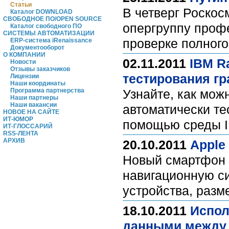
Статьи
В четверг Роскос
Каталог DOWNLOAD
СВОБОДНОЕ ПО/OPEN SOURCE
опергруппу профе
Каталог свободного ПО
СИСТЕМЫ АВТОМАТИЗАЦИИ
проверке полного
ERP-система iRenaissance
Документооборот
О КОМПАНИИ
02.11.2011
IBM R
Новости
Отзывы заказчиков
тестирования г
Лицензии
Наши координаты
Программа партнерства
Узнайте, как мож
Наши партнеры
Наши вакансии
автоматически те
НОВОЕ НА САЙТЕ
ИТ-ЮМОР
помощью среды IB
ИТ-ГЛОССАРИЙ
RSS-ЛЕНТА
АРХИВ
20.10.2011
Apple
Новый смартфон о
навигационную си
устройства, раз
18.10.2011
Испол
данными между 