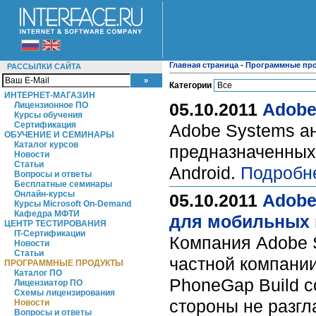
Главная страница
-
Программные пр
РАССЫЛКИ САЙТА
Категории
ИНТЕРНЕТ-МАГАЗИН
05.10.2011
Adobe
Лицензионное ПО
Курсы обучения
Сертификация
Adobe Systems ан
ОБУЧЕНИЕ И СЕМИНАРЫ
Каталог курсов
предназначенных
Новости
Статьи
Android.
Подробн
Вопросы и ответы
Бесплатные семинары
Онлайн-курсы
05.10.2011
Adobe
Курсы Microsoft On-Demand
Кафедра МФТИ
для мобильных 
ЦЕНТР ТЕСТИРОВАНИЯ
IT-Сертификации
Компания Adobe 
Новости
Статьи
частной компании
ПРОГРАММНЫЕ ПРОДУКТЫ
Каталог ПО
PhoneGap Build с
Лицензиатор ПО
Схемы лицензирования
стороны не разг
Новости
Вопросы и ответы