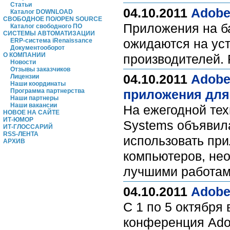
Статьи
04.10.2011
Adobe
Каталог DOWNLOAD
СВОБОДНОЕ ПО/OPEN SOURCE
Приложения на ба
Каталог свободного ПО
СИСТЕМЫ АВТОМАТИЗАЦИИ
ожидаются на уст
ERP-система iRenaissance
Документооборот
О КОМПАНИИ
производителей. 
Новости
Отзывы заказчиков
04.10.2011
Adobe
Лицензии
Наши координаты
Программа партнерства
приложения для
Наши партнеры
Наши вакансии
На ежегодной те
НОВОЕ НА САЙТЕ
ИТ-ЮМОР
Systems объявила
ИТ-ГЛОССАРИЙ
RSS-ЛЕНТА
использовать при
АРХИВ
компьютеров, нео
лучшими работами
04.10.2011
Adobe
C 1 по 5 октября
конференция Ado