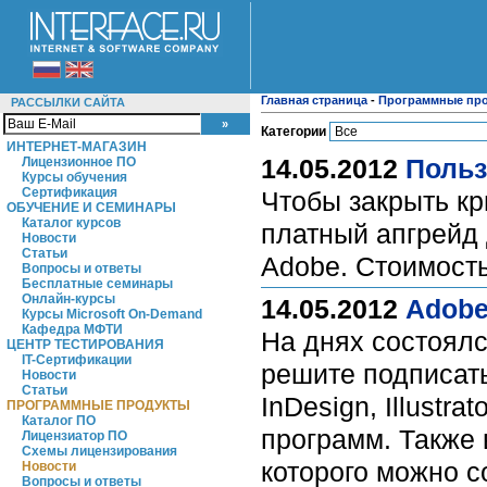
Главная страница
-
Программные пр
РАССЫЛКИ САЙТА
Категории
ИНТЕРНЕТ-МАГАЗИН
14.05.2012
Польз
Лицензионное ПО
Курсы обучения
Сертификация
Чтобы закрыть кр
ОБУЧЕНИЕ И СЕМИНАРЫ
Каталог курсов
платный апгрейд 
Новости
Статьи
Adobe. Стоимость
Вопросы и ответы
Бесплатные семинары
Онлайн-курсы
14.05.2012
Adobe
Курсы Microsoft On-Demand
Кафедра МФТИ
На днях состоялс
ЦЕНТР ТЕСТИРОВАНИЯ
IT-Сертификации
решите подписать
Новости
Статьи
InDesign, Illustra
ПРОГРАММНЫЕ ПРОДУКТЫ
Каталог ПО
программ. Также
Лицензиатор ПО
Схемы лицензирования
которого можно с
Новости
Вопросы и ответы