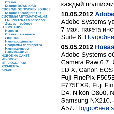
Статьи
каждый подписчик
Каталог DOWNLOAD
СВОБОДНОЕ ПО/OPEN SOURCE
10.05.2012
Adobe
Каталог свободного ПО
СИСТЕМЫ АВТОМАТИЗАЦИИ
Adobe Systems ув
ERP-система iRenaissance
Документооборот
О КОМПАНИИ
7 мая, пакета ин
Новости
Отзывы заказчиков
Suite 6.
Подробне
Лицензии
Наши координаты
Программа партнерства
05.05.2012
Новая
Наши партнеры
Наши вакансии
Adobe Systems об
НОВОЕ НА САЙТЕ
ИТ-ЮМОР
Camera Raw 6.7.
ИТ-ГЛОССАРИЙ
RSS-ЛЕНТА
1D X, Canon EOS 
АРХИВ
Fuji FinePix F505
F775EXR, Fuji Fin
D4, Nikon D800, 
Samsung NX210, 
A57.
Подробнее 