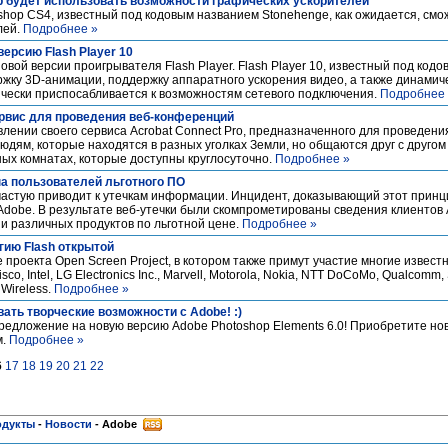
p будет использовать возможности графических ускорителей
hop CS4, известный под кодовым названием Stonehenge, как ожидается, смо
лей.
Подробнее »
ерсию Flash Player 10
вой версии проигрывателя Flash Player. Flash Player 10, известный под кодов
жку 3D-анимации, поддержку аппаратного ускорения видео, а также динамич
ически приспосабливается к возможностям сетевого подключения.
Подробнее
ервис для проведения веб-конференций
ении своего сервиса Acrobat Connect Pro, предназначенного для проведени
юдям, которые находятся в разных уголках Земли, но общаются друг с другом
ых комнатах, которые доступны круглосуточно.
Подробнее »
на пользователей льготного ПО
астую приводит к утечкам информации. Инцидент, доказывающий этот принци
dobe. В результате веб-утечки были скомпрометированы сведения клиентов 
и различных продуктов по льготной цене.
Подробнее »
гию Flash открытой
проекта Open Screen Project, в котором также примут участие многие известн
o, Intel, LG Electronics Inc., Marvell, Motorola, Nokia, NTT DoCoMo, Qualcomm,
 Wireless.
Подробнее »
ать творческие возможности с Adobe! :)
редложение на новую версию Adobe Photoshop Elements 6.0! Приобретите но
м.
Подробнее »
6
17
18
19
20
21
22
одукты
-
Новости
-
Adobe