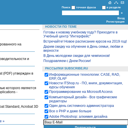
Поиск
точная фраза
в разделе
Вход
Регистрация
НОВОСТИ ПО ТЕМЕ
Готовы к новому учебному году? Приходите в
Учебный центр "Интерфейс"
Встречайте! Новое расписание курсов на 2019 год!
ированного на
Дарим скидку на обучение в День семьи, любви и
верности
В День молодежи скидки для чемпионов!
изводительности и
Поздравляем с Днем России!
РАССЫЛКИ SUBSCRIBE.RU
t (PDF) утвержден в
Информационные технологии: CASE, RAD,
ERP, OLAP
Новости ITShop.ru - ПО, книги, документация,
курсы обучения
лью которого является
Программирование на Microsoft Access
lications -
Компьютерный дизайн - Все графические
редакторы
Один день системного администратора
at Standard, Acrobat 3D
Все о PHP и даже больше
Adobe Photoshop: алхимия дизайна
е »