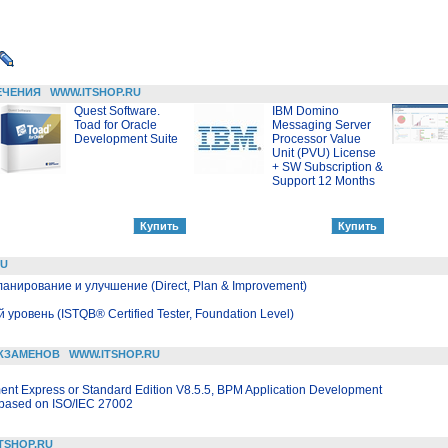
ЕЧЕНИЯ
WWW.ITSHOP.RU
Quest Software.
IBM Domino
Toad for Oracle
Messaging Server
Development Suite
Processor Value
Unit (PVU) License
+ SW Subscription &
Support 12 Months
RU
ланирование и улучшение (Direct, Plan & Improvement)
й уровень (ISTQB® Certified Tester, Foundation Level)
КЗАМЕНОВ
WWW.ITSHOP.RU
t Express or Standard Edition V8.5.5, BPM Application Development
n based on ISO/IEC 27002
TSHOP.RU