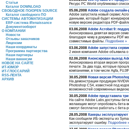
Статьи
Ресурс PC World опубликовал списо
Каталог DOWNLOAD
05.06.2008
Adobe создала онлайн-
СВОБОДНОЕ ПО/OPEN SOURCE
Adobe запустила новый сервис Acro
Каталог свободного ПО
данными, который будет конкурирова
СИСТЕМЫ АВТОМАТИЗАЦИИ
новую версию редактора PDF-файлов
ERP-система iRenaissance
Документооборот
03.06.2008
Adobe Acrobat 9: подде
О КОМПАНИИ
Анонсирована девятая версия семей
Новости
благодаря чему в документы PDF мо
Отзывы заказчиков
совместимые файлы.
Подробнее »
Лицензии
Наши координаты
03.06.2008
Adobe запустила серви
Программа партнерства
2 июня компания Adobe объявила о 
Наши партнеры
02.06.2008
Анонсирован выход Adob
Наши вакансии
Анонсирована вторая версия прогр
НОВОЕ НА САЙТЕ
печати. За два года, которые прош
ИТ-ЮМОР
компаниями, в том числе Agfa, FUJIF
ИТ-ГЛОССАРИЙ
RSS-ЛЕНТА
30.05.2008
Новая версия Photosho
АРХИВ
На демонстрации продукции NVIDIA
Photoshop CS4, известной под кодо
возможностей современных видеок
30.05.2008
Adobe представила три 
На сайте Adobe Labs доступны бета
желающие могут опробовать бета-вер
смогут бесплатно работать с бета-р
28.05.2008
Хакеры эксплуатируют у
Как сообщили ИБ-эксперты из Syman
эксплуатируют ошибку.
Подробнее 