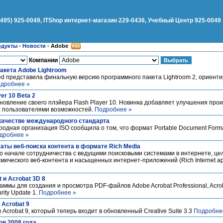
(495) 925-0049, ITShop интернет-магазин 229-0436, Учебный Центр 925-0049
одукты
-
Новости
-
Adobe
Компании
акета Adobe Lightroom
ed представила финальную версию программного пакета Lightroom 2, ориент
дробнее »
er 10 Beta 2
овление своего плэйера Flash Player 10. Новинка добавляет улучшения про
 пользователями возможностей.
Подробнее »
качестве международного стандарта
одная организация ISO сообщила о том, что формат Portable Document Forma
дробнее »
аты веб-поиска контента в формате Rich Media
о начале сотрудничества с ведущими поисковыми системами в интернете, це
ического веб-контента и насыщенных интернет-приложений (Rich Internet app
 и Acrobat 3D 8
ммы для создания и просмотра PDF-файлов Adobe Acrobat Professional, Acrob
rity Update 1.
Подробнее »
 Acrobat 9
Acrobat 9, который теперь входит в обновленный Creative Suite 3.3
Подробне
ов 2008 года