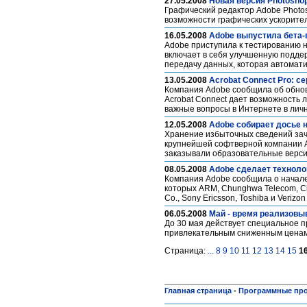
27.05.2008
Новая версия Photosho
Графический редактор Adobe Photos
возможности графических ускорите
16.05.2008
Adobe выпустила бета-в
Adobe приступила к тестированию но
включает в себя улучшенную поддер
передачу данных, которая автомат
13.05.2008
Acrobat Connect Pro: с
Компания Adobe сообщила об обновл
Acrobat Connect дает возможность л
важные вопросы в Интернете в личн
12.05.2008
Adobe собирает досье 
Хранение избыточных сведений зач
крупнейшей софтверной компании A
заказывали образовательные верси
08.05.2008
Adobe сделает техноло
Компания Adobe сообщила о начале 
которых ARM, Chunghwa Telecom, Cisc
Co., Sony Ericsson, Toshiba и Verizon
06.05.2008
Май - время реализовыв
До 30 мая действует специальное п
привлекательным сниженным цена
Страница:
...
8
9
10
11
12
13
14
15
1
Главная страница
-
Программные пр