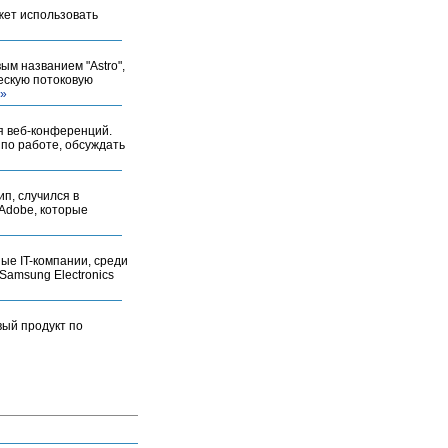
жет использовать
ым названием "Astro",
ескую потоковую
 »
я веб-конференций.
 по работе, обсуждать
п, случился в
Adobe, которые
ые IT-компании, среди
 Samsung Electronics
вый продукт по