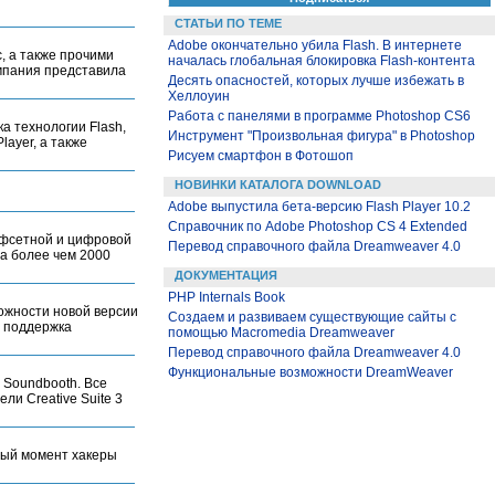
СТАТЬИ ПО ТЕМЕ
Adobe окончательно убила Flash. В интернете
, а также прочими
началась глобальная блокировка Flash-контента
омпания представила
Десять опасностей, которых лучше избежать в
Хеллоуин
Работа с панелями в программе Photoshop CS6
а технологии Flash,
Инструмент "Произвольная фигура" в Photoshop
ayer, а также
Рисуем смартфон в Фотошоп
НОВИНКИ КАТАЛОГА DOWNLOAD
Adobe выпустила бета-версию Flash Player 10.2
Справочник по Adobe Photoshop CS 4 Extended
офсетной и цифровой
Перевод справочного файла Dreamweaver 4.0
на более чем 2000
ДОКУМЕНТАЦИЯ
PHP Internals Book
ожности новой версии
Создаем и развиваем существующие сайты с
т поддержка
помощью Macromedia Dreamweaver
Перевод справочного файла Dreamweaver 4.0
Функциональные возможности DreamWeaver
 Soundbooth. Все
ли Creative Suite 3
нный момент хакеры