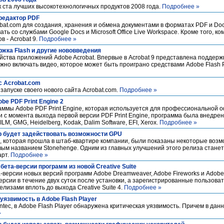
к ста лучших высокотехнологичных продуктов 2008 года.
Подробнее »
редактор PDF
bat.com для создания, хранения и обмена документами в форматах PDF и Doc
ть со службами Google Docs и Microsoft Office Live Workspace. Кроме того, к
 - Acrobat 9.
Подробнее »
ржка Flash и другие нововведения
ства приложений Adobe Acrobat. Впервые в Acrobat 9 представлена поддержк
жно включать видео, которое может быть проиграно средствами Adobe Flash Pl
с Acrobat.com
запуске своего нового сайта Acrobat.com.
Подробнее »
e PDF Print Engine 2
аммы Adobe PDF Print Engine, которая используется для профессиональной 
ли с момента выхода первой версии PDF Print Engine, программа была внедре
ILM, GMG, Heidelberg, Kodak, Dalim Software, EFI, Xerox.
Подробнее »
p будет задействовать возможности GPU
, которая прошла в штаб-квартире компании, были показаны некоторые возм
вым названием Stonehenge. Одним из главных улучшений этого релиза стане
арт.
Подробнее »
бета-версии программ из новой Creative Suite
-версии новых версий программ Adobe Dreamweaver, Adobe Fireworks и Adobe
сии в течение двух суток после установки, а зарегистрированные пользовате
елизами вплоть до выхода Creative Suite 4.
Подробнее »
язвимость в Adobe Flash Player
tec, в Adobe Flash Player обнаружена критическая уязвимость. Причем в да
»