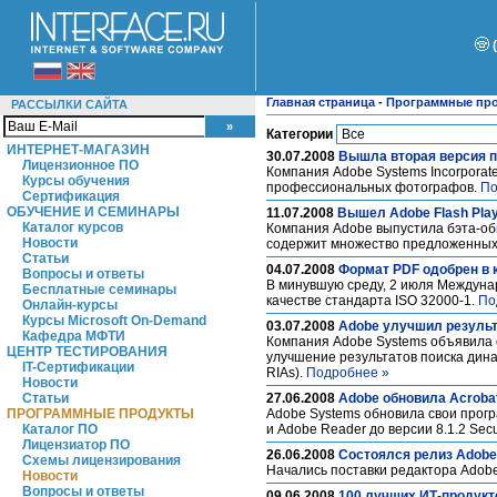
Главная страница
-
Программные пр
РАССЫЛКИ САЙТА
Категории
ИНТЕРНЕТ-МАГАЗИН
30.07.2008
Вышла вторая версия п
Лицензионное ПО
Компания Adobe Systems Incorporat
Курсы обучения
профессиональных фотографов.
По
Сертификация
ОБУЧЕНИЕ И СЕМИНАРЫ
11.07.2008
Вышел Adobe Flash Play
Каталог курсов
Компания Adobe выпустила бэта-обн
Новости
содержит множество предложенных
Статьи
04.07.2008
Формат PDF одобрен в 
Вопросы и ответы
В минувшую среду, 2 июля Междунар
Бесплатные семинары
качестве стандарта ISO 32000-1.
По
Онлайн-курсы
Курсы Microsoft On-Demand
03.07.2008
Adobe улучшил результ
Кафедра МФТИ
Компания Adobe Systems объявила 
ЦЕНТР ТЕСТИРОВАНИЯ
улучшение результатов поиска динам
IT-Сертификации
RIAs).
Подробнее »
Новости
Статьи
27.06.2008
Adobe обновила Acrobat
ПРОГРАММНЫЕ ПРОДУКТЫ
Adobe Systems обновила свои програ
Каталог ПО
и Adobe Reader до версии 8.1.2 Secu
Лицензиатор ПО
26.06.2008
Состоялся релиз Adobe
Схемы лицензирования
Начались поставки редактора Adobe 
Новости
Вопросы и ответы
09.06.2008
100 лучших ИТ-продукт