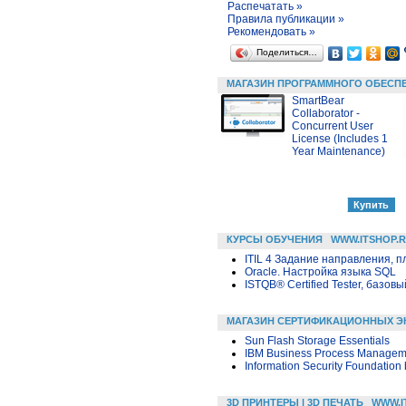
Распечатать »
Правила публикации »
Рекомендовать »
Поделиться…
МАГАЗИН ПРОГРАММНОГО ОБЕСП
SmartBear
Collaborator -
Concurrent User
License (Includes 1
Year Maintenance)
КУРСЫ ОБУЧЕНИЯ
WWW.ITSHOP.
ITIL 4 Задание направления, п
Oracle. Настройка языка SQL
ISTQB® Certified Tester, базовы
МАГАЗИН СЕРТИФИКАЦИОННЫХ Э
Sun Flash Storage Essentials
IBM Business Process Managemen
Information Security Foundatio
3D ПРИНТЕРЫ | 3D ПЕЧАТЬ
WWW.I