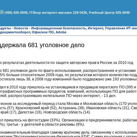
(495) 925-0049, ITShop интернет-магазин 229-0436, Учебный Центр 925-0049
одукты
-
Новости
-
Информационная безопасность
,
Интернет
,
Управление ИТ-ин
документооборот
,
Офисное ПО
,
Adobe
ддержала 681 уголовное дело
 результатах деятельности по защите авторских прав в России за 2010 год.
 681 уголовное дело по факту использования, распространения и установк
35% больше относительно 2009 года, по результатам которого количество по
достигала лишь 38, в 2008 году компанией было поддержано уже 193 уголовны
ел в 2010 году пришлось на установщиков и продавцов пиратского ПО (395 и 
нтрафактных программных продуктов, компаний, использующих ПО для работ
елей, распространявших нелегальное ПО через интернет, - 13 дел.
оном за исследуемый период стала Москва и Московская область (170 уголо
ь (57), Красноярский край (52), Астрахань (38), Ивановская область (31), Све
край (17), Дагестан (16), Новгородская область (14).
дел пришлось на фотостудии (33%). Организации и предприниматели, работа
), третье - у деятелей в области рекламы (9%).
 знаменательным благодаря самому крупному делу, связанному с использова
иятием "Ростехинвентаризация-Федеральное БТИ". Сумма взыскания с органи