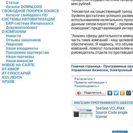
Статьи
млн рублей.
Каталог DOWNLOAD
СВОБОДНОЕ ПО/OPEN SOURCE
"Несмотря на существующий тренд 
Каталог свободного ПО
Systems достаточно успешно развив
СИСТЕМЫ АВТОМАТИЗАЦИИ
использованием нелегального прог
ERP-система iRenaissance
данным типом пиратства", - проко
Документооборот
помощник", представляющей интере
О КОМПАНИИ
"Анализ сферы деятельности компа
Новости
часть таких компаний - наш целево
Отзывы заказчиков
обеспечения. Я надеюсь, что объя
Лицензии
компаний, помогут пользователям не
Наши координаты
руководитель отдела по противодей
Программа партнерства
Наши партнеры
Наши вакансии
НОВОЕ НА САЙТЕ
Главная страница
-
Программные пр
ИТ-ЮМОР
Управление бизнесом
,
Электронный 
ИТ-ГЛОССАРИЙ
RSS-ЛЕНТА
Распечатать »
АРХИВ
Правила публикации »
Рекомендовать »
Поделиться…
МАГАЗИН ПРОГРАММНОГО ОБЕСП
TeeGrid VCL/FMX
Source Code single
license