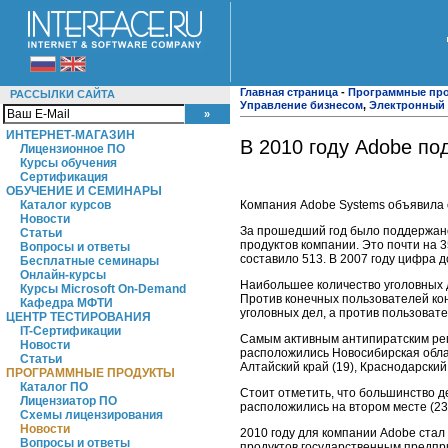
Главная страница
-
Программные пр
РАССЫЛКИ САЙТА
Управление бизнесом
,
Электронный 
ИНТЕРНЕТ-МАГАЗИН
В 2010 году Adobe по
Лицензионное ПО
Курсы обучения
Сертификация
ОБУЧЕНИЕ И СЕМИНАРЫ
Компания Adobe Systems объявила о
Каталог курсов
Новости
За прошедший год было поддержано
Статьи
продуктов компании. Это почти на 
Вопросы и ответы
составило 513. В 2007 году цифра 
Бесплатные семинары
Онлайн-курсы
Наибольшее количество уголовных д
Курсы Microsoft On-Demand
Против конечных пользователей ко
Кафедра МФТИ
уголовных дел, а против пользоват
ЦЕНТР ТЕСТИРОВАНИЯ
IT-Сертификации
Самым активным антипиратским реги
Новости
расположились Новосибирская област
Статьи
Алтайский край (19), Краснодарский 
ПРОГРАММНЫЕ ПРОДУКТЫ
Каталог ПО
Стоит отметить, что большинство 
Лицензиатор ПО
расположились на втором месте (23%
Схемы лицензирования
Новости
2010 году для компании Adobe стал
Вопросы и ответы
продуктов государственным предпр