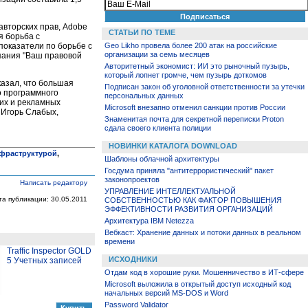
вторских прав, Adobe
СТАТЬИ ПО ТЕМЕ
я борьба с
показатели по борьбе с
Geo Likho провела более 200 атак на российские
организации за семь месяцев
пания "Ваш правовой
Авторитетный экономист: ИИ это рыночный пузырь,
который лопнет громче, чем пузырь доткомов
азал, что большая
Подписан закон об уголовной ответственности за утечки
о программного
персональных данных
их и рекламных
Microsoft внезапно отменил санкции против России
л Игорь Слабых,
Знаменитая почта для секретной переписки Proton
сдала своего клиента полиции
НОВИНКИ КАТАЛОГА DOWNLOAD
фраструктурой
,
Шаблоны облачной архитектуры
Госдума приняла "антитеррористический" пакет
законопроектов
Написать редактору
УПРАВЛЕНИЕ ИНТЕЛЛЕКТУАЛЬНОЙ
та публикации: 30.05.2011
СОБСТВЕННОСТЬЮ КАК ФАКТОР ПОВЫШЕНИЯ
ЭФФЕКТИВНОСТИ РАЗВИТИЯ ОРГАНИЗАЦИЙ
Архитектура IBM Netezza
Вебкаст: Хранение данных и потоки данных в реальном
времени
Traffic Inspector GOLD
ИСХОДНИКИ
5 Учетных записей
Отдам код в хорошие руки. Мошенничество в ИТ-сфере
Microsoft выложила в открытый доступ исходный код
начальных версий MS-DOS и Word
Password Validator