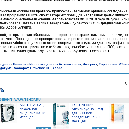
снижения количества проверок правоохранительными органами соблюдения а
ает программу защиты своих авторских прав. Для нас главной целью являетс
раммного обеспечения конечными пользователями. В 2010 году мы улучшили 
мментировала Наталья Калина, генеральный директор ООО "Юридическая ком
сы Adobe Systems.
ний, которые стали объектами проверок правоохранительными органами, пок
й сегмент. Проведенные проверки показали риски использования нелегальног
вленные Adobe специальные акции, например, со скидками для полиграфическ
 только осознать риски, но и избежать их, приобретя легальное ПО", - сказа
ствию интеллектуальному пиратству Adobe Systems в России и СНГ.
одукты
-
Новости
-
Информационная безопасность
,
Интернет
,
Управление ИТ-ин
документооборот
,
Офисное ПО
,
Adobe
Да
ЕЧЕНИЯ
WWW.ITSHOP.RU
ARCHICAD 21,
ESET NOD32
локальная
Антивирус на 1 год
лицензия на 12
для 3ПК или
месяцев
продление на 20
месяцев