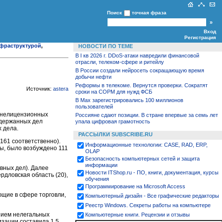
Поиск
точная фраза
Вход
Регистрация
фраструктурой
,
НОВОСТИ ПО ТЕМЕ
В I кв 2026 г. DDoS-атаки навредили финансовой
отрасли, телеком-сфере и ритейлу
В России создали нейросеть сокращающую время
добычи нефти
Реформы в телекоме. Вернутся проверки. Сократят
Источник:
astera
сроки на СОРМ для нужд ФСБ
В Max зарегистрировались 100 миллионов
пользователей
и нелицензионных
Россияне сдают позиции. В стране впервые за семь лет
ддержанных дел
упала цифровая грамотность
х дела.
РАССЫЛКИ SUBSCRIBE.RU
161 соответственно).
Информационные технологии: CASE, RAD, ERP,
ы, было возбуждено 111
OLAP
Безопасность компьютерных сетей и защита
информации
вных дел). Далее
Новости ITShop.ru - ПО, книги, документация, курсы
рдловская область (20),
обучения
Программирование на Microsoft Access
ющие в сфере торговли,
Компьютерный дизайн - Все графические редакторы
Реестр Windows. Секреты работы на компьютере
нием нелегальных
Компьютерные книги. Рецензии и отзывы
зации составила 1,5