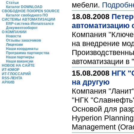
Статьи
мебели.
Подробн
Каталог DOWNLOAD
СВОБОДНОЕ ПО/OPEN SOURCE
18.08.2008
Петер
Каталог свободного ПО
СИСТЕМЫ АВТОМАТИЗАЦИИ
автоматизацию 
ERP-система iRenaissance
Документооборот
О КОМПАНИИ
Компания "Ключе
Новости
Отзывы заказчиков
на внедрение мод
Лицензии
Наши координаты
Производственным
Программа партнерства
Наши партнеры
автоматизации в 
Наши вакансии
НОВОЕ НА САЙТЕ
ИТ-ЮМОР
15.08.2008
НГК "
ИТ-ГЛОССАРИЙ
RSS-ЛЕНТА
на другую
АРХИВ
Компания "Ланит"
"НГК "Славнефть"
Основой для разр
Hyperion Planning
Management (Ora