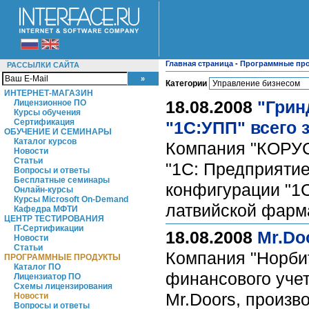
Главная страница
-
Программные пр
РАССЫЛКИ САЙТА
Категории
ИНТЕРНЕТ-МАГАЗИН
18.08.2008
"Грин
Лицензионное ПО
Курсы обучения
Сертификация
"1С:УПП" всего 
ОБУЧЕНИЕ И СЕМИНАРЫ
Каталог курсов
Компания "КОРУС
Новости
Статьи
"1С: Предприятие
Вопросы и ответы
Бесплатные семинары
конфигурации "1С
Онлайн-курсы
Курсы Microsoft On-Demand
латвийской фарм
Кафедра МФТИ
ЦЕНТР ТЕСТИРОВАНИЯ
IT-Сертификации
18.08.2008
Mr.Do
Новости
Статьи
Компания "Норби
ПРОГРАММНЫЕ ПРОДУКТЫ
Каталог ПО
финансового учет
Лицензиатор ПО
Схемы лицензирования
Mr.Doors, произв
Новости
Вопросы и ответы