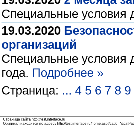
Специальные условия д
19.03.2020
Безопаснос
организаций
Специальные условия д
года.
Подробнее »
Страница:
...
4
5
6
7
8
9
Страница сайта http://test.interface.ru
Оригинал находится по адресу http://test.interface.ru/home.asp?catId=*&catP