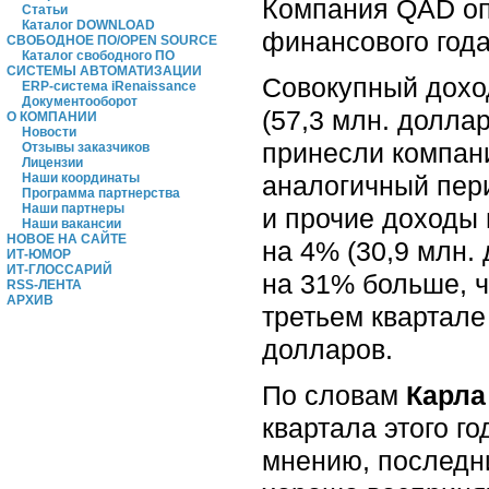
Компания QAD опу
Статьи
Каталог DOWNLOAD
финансового года
СВОБОДНОЕ ПО/OPEN SOURCE
Каталог свободного ПО
СИСТЕМЫ АВТОМАТИЗАЦИИ
Совокупный доход
ERP-система iRenaissance
Документооборот
(57,3 млн. долла
О КОМПАНИИ
Новости
принесли компани
Отзывы заказчиков
Лицензии
аналогичный пери
Наши координаты
Программа партнерства
Наши партнеры
и прочие доходы 
Наши вакансии
НОВОЕ НА САЙТЕ
на 4% (30,9 млн. 
ИТ-ЮМОР
ИТ-ГЛОССАРИЙ
на 31% больше, ч
RSS-ЛЕНТА
АРХИВ
третьем квартале
долларов.
По словам
Карла
квартала этого г
мнению, последни