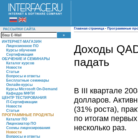
Главная страница
-
Программные пр
РАССЫЛКИ САЙТА
ИНТЕРНЕТ-МАГАЗИН
Доходы QAD
Лицензионное ПО
Курсы обучения
Сертификация
падать
ОБУЧЕНИЕ И СЕМИНАРЫ
Каталог курсов
Новости
Статьи
Вопросы и ответы
Бесплатные семинары
Онлайн-курсы
В III квартале 2
Курсы Microsoft On-Demand
Кафедра МФТИ
долларов. Активн
ЦЕНТР ТЕСТИРОВАНИЯ
IT-Сертификации
Новости
(31% роста), пра
Статьи
ПРОГРАММНЫЕ ПРОДУКТЫ
по итогам первых
Каталог ПО
Лицензиатор ПО
несколько раз.
Схемы лицензирования
Новости
Вопросы и ответы