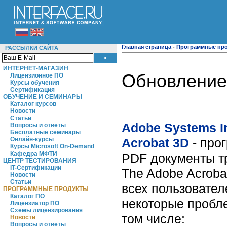
Главная страница
-
Программные пр
РАССЫЛКИ САЙТА
ИНТЕРНЕТ-МАГАЗИН
Обновление 
Лицензионное ПО
Курсы обучения
Сертификация
ОБУЧЕНИЕ И СЕМИНАРЫ
Каталог курсов
Новости
Статьи
Adobe Systems I
Вопросы и ответы
Бесплатные семинары
Acrobat 3D
- про
Онлайн-курсы
Курсы Microsoft On-Demand
Кафедра МФТИ
PDF документы т
ЦЕНТР ТЕСТИРОВАНИЯ
IT-Сертификации
The Adobe Acroba
Новости
Статьи
всех пользовател
ПРОГРАММНЫЕ ПРОДУКТЫ
Каталог ПО
некоторые пробл
Лицензиатор ПО
Схемы лицензирования
том числе:
Новости
Вопросы и ответы