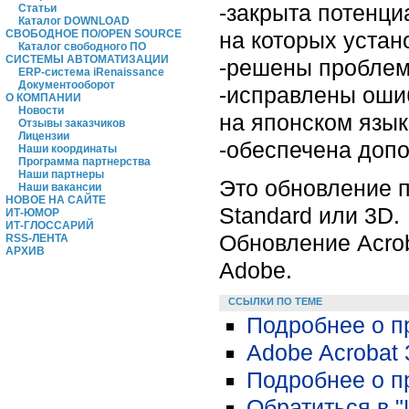
-закрыта потенци
Статьи
Каталог DOWNLOAD
на которых устано
СВОБОДНОЕ ПО/OPEN SOURCE
Каталог свободного ПО
СИСТЕМЫ АВТОМАТИЗАЦИИ
-решены проблем
ERP-система iRenaissance
Документооборот
-исправлены ошиб
О КОМПАНИИ
Новости
на японском язык
Отзывы заказчиков
Лицензии
-обеспечена допо
Наши координаты
Программа партнерства
Наши партнеры
Это обновление п
Наши вакансии
НОВОЕ НА САЙТЕ
Standard или 3D.
ИТ-ЮМОР
ИТ-ГЛОССАРИЙ
Обновление Acrob
RSS-ЛЕНТА
АРХИВ
Adobe.
ССЫЛКИ ПО ТЕМЕ
Подробнее о п
Adobe Acrobat 
Подробнее о п
Обратиться в 