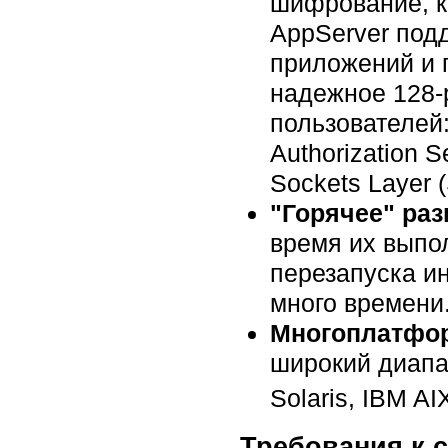
шифрование, к
AppServer под
приложений и 
надежное 128-
пользователей:
Authorization S
Sockets Layer (
"Горячее" ра
время их выпо
перезапуска и
много времени
Многоплатфор
широкий диапа
Solaris, IBM
AI
Требования к с