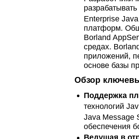
разрабатывать
Enterprise Jav
платформ. Обща
Borland AppSe
средах. Borlan
приложений, п
основе базы 
Обзор ключев
Поддержка пл
технологий Jav
Java
Message S
обеспечения б
Ведущая в от