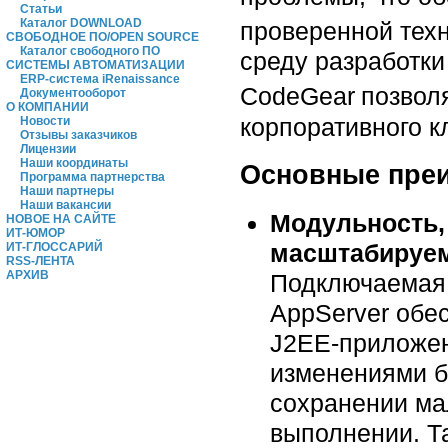
Статьи
Каталог DOWNLOAD
проверенной техн
СВОБОДНОЕ ПО/OPEN SOURCE
Каталог свободного ПО
среду разработк
СИСТЕМЫ АВТОМАТИЗАЦИИ
ERP-система iRenaissance
CodeGear
позвол
Документооборот
О КОМПАНИИ
корпоративного к
Новости
Отзывы заказчиков
Лицензии
Наши координаты
Основные пре
Программа партнерства
Наши партнеры
Наши вакансии
Модульность,
НОВОЕ НА САЙТЕ
ИТ-ЮМОР
масштабируем
ИТ-ГЛОССАРИЙ
RSS-ЛЕНТА
АРХИВ
Подключаемая 
AppServer обес
J2EE-приложен
изменениями б
сохранении ма
выполнении. Та