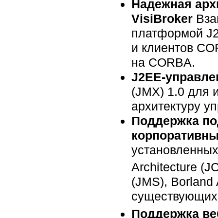
Надежная арх
VisiBroker
Вза
платформой J2
и клиентов CO
на CORBA.
J2EE-управле
(JMX) 1.0 для
архитектуру у
Поддержка по
корпоративны
установленных
Architecture (
(JMS), Borlan
существующих 
Поддержка ве