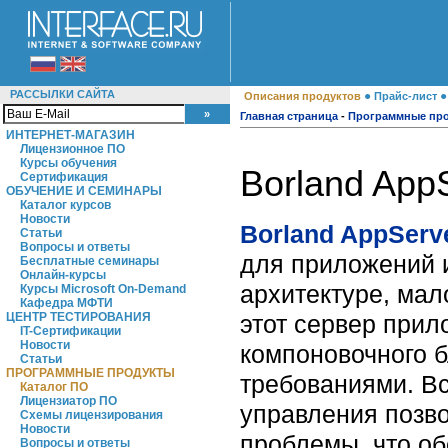
РАССЫЛКИ САЙТА
●
Описания продуктов
Прайс-лист
Главная страница
-
Программные пр
ИНТЕРНЕТ-МАГАЗИН
Лицензионное ПО
Курсы обучения
Borland AppS
Сертификация
ОБУЧЕНИЕ И СЕМИНАРЫ
Каталог курсов
Новости
Borland AppServ
Статьи
Вопросы и ответы
для приложений 
Бесплатные семинары
Онлайн-курсы
архитектуре, ма
Курсы Microsoft On-Demand
Кафедра МФТИ
этот сервер прил
ЦЕНТР ТЕСТИРОВАНИЯ
IT-Сертификации
Новости
компоновочного 
Статьи
ПРОГРАММНЫЕ ПРОДУКТЫ
требованиями. В
Каталог ПО
Лицензиатор ПО
управления позво
Схемы лицензирования
Новости
проблемы, что об
Вопросы и ответы