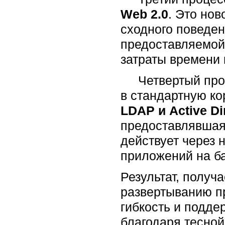
Web 2.0
. Это но
сходного поведе
предоставляемой
затраты времени 
Четвертый проце
в стандартную к
LDAP и Active Di
предоставлявшаяс
действует через
приложений на б
Результат, полу
развертыванию п
гибкость и подде
благодаря тесно