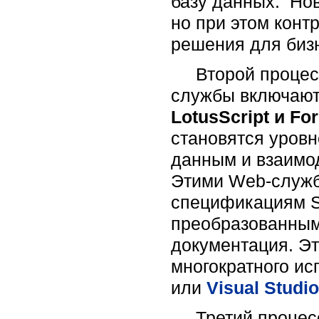
базу данных. Но
но при этом конт
решения для биз
Второй процесс 
службы включают
LotusScript и Fo
становятся уровн
данным и взаимо
Этими Web-служб
спецификациям S
преобразованным
документация. Э
многократного ис
или
Visual Studio
Третий процесс 