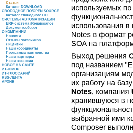
Статьи
используемых по 
Каталог DOWNLOAD
СВОБОДНОЕ ПО/OPEN SOURCE
функциональност
Каталог свободного ПО
СИСТЕМЫ АВТОМАТИЗАЦИИ
использования в 
ERP-система iRenaissance
Документооборот
О КОМПАНИИ
Notes в формат 
Новости
Отзывы заказчиков
SOA на платфор
Лицензии
Наши координаты
Программа партнерства
Выход решения
C
Наши партнеры
Наши вакансии
под названием "E
НОВОЕ НА САЙТЕ
ИТ-ЮМОР
организациям мо
ИТ-ГЛОССАРИЙ
RSS-ЛЕНТА
их работу на ба
АРХИВ
Notes
, компания
хранившуюся в н
функциональност
выбранной ими к
Composer выполня