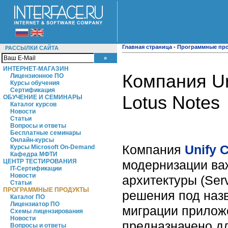
Главная страница
-
Программные пр
РАССЫЛКИ САЙТА
ИНТЕРНЕТ-МАГАЗИН
Компания Un
Лицензионное ПО
Курсы обучения
Сертификация
Lotus Notes
ОБУЧЕНИЕ И СЕМИНАРЫ
Каталог курсов
Новости
Статьи
Вопросы и ответы
Бесплатные семинары
Онлайн-курсы
Компания
Unify 
Курсы Microsoft On-Demand
Кафедра МФТИ
модернизации ва
ЦЕНТР ТЕСТИРОВАНИЯ
IT-Сертификации
Новости
архитектуры (Serv
Статьи
ПРОГРАММНЫЕ ПРОДУКТЫ
решения под на
Каталог ПО
Лицензиатор ПО
миграции прило
Схемы лицензирования
Новости
предназначено дл
Вопросы и ответы