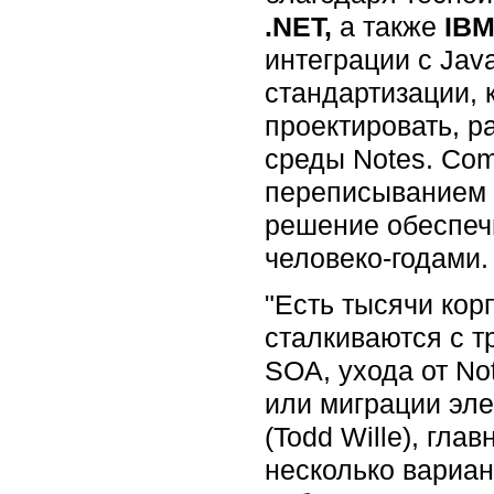
.NET,
а также
IBM
интеграции с Jav
стандартизации,
проектировать, р
среды Notes. Com
переписыванием 
решение обеспечи
человеко-годами.
"Есть тысячи ко
сталкиваются с т
SOA, ухода от No
или миграции эле
(Todd Wille), гл
несколько вариан