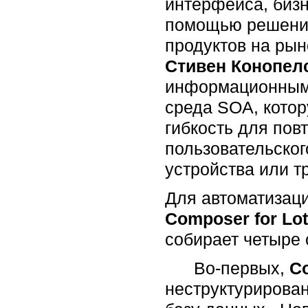
интерфейса, бизн
помощью решен
продуктов на рын
Стивен Конопел
информационным
среда SOA, кото
гибкость для пов
пользовательског
устройства или т
Для автоматизац
Composer for Lo
собирает четыре
Во-первых,
C
неструктурирова