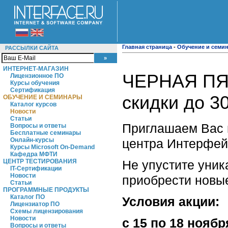
Главная страница
-
Обучение и семи
РАССЫЛКИ САЙТА
ИНТЕРНЕТ-МАГАЗИН
ЧЕРНАЯ ПЯ
Лицензионное ПО
Курсы обучения
Сертификация
скидки до 3
ОБУЧЕНИЕ И СЕМИНАРЫ
Каталог курсов
Новости
Статьи
Приглашаем Вас 
Вопросы и ответы
Бесплатные семинары
центра Интерфей
Онлайн-курсы
Курсы Microsoft On-Demand
Кафедра МФТИ
Не упустите уник
ЦЕНТР ТЕСТИРОВАНИЯ
IT-Сертификации
Новости
приобрести новые
Статьи
ПРОГРАММНЫЕ ПРОДУКТЫ
Каталог ПО
Условия акции:
Лицензиатор ПО
Схемы лицензирования
Новости
с 15 по 18 ноя
Вопросы и ответы