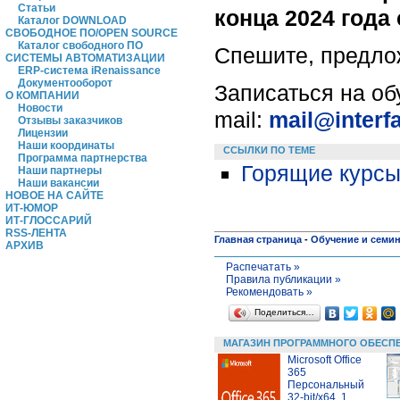
Статьи
конца 2024 года 
Каталог DOWNLOAD
СВОБОДНОЕ ПО/OPEN SOURCE
Каталог свободного ПО
Спешите, предло
СИСТЕМЫ АВТОМАТИЗАЦИИ
ERP-система iRenaissance
Документооборот
Записаться на о
О КОМПАНИИ
Новости
mail:
mail@interf
Отзывы заказчиков
Лицензии
Наши координаты
ССЫЛКИ ПО ТЕМЕ
Программа партнерства
Горящие курс
Наши партнеры
Наши вакансии
НОВОЕ НА САЙТЕ
ИТ-ЮМОР
ИТ-ГЛОССАРИЙ
RSS-ЛЕНТА
Главная страница
-
Обучение и семи
АРХИВ
Распечатать »
Правила публикации »
Рекомендовать »
Поделиться…
МАГАЗИН ПРОГРАММНОГО ОБЕСП
Microsoft Office
365
Персональный
32-bit/x64. 1