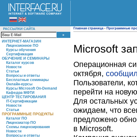
Главная страница
-
Программные пр
РАССЫЛКИ САЙТА
ИНТЕРНЕТ-МАГАЗИН
Microsoft з
Лицензионное ПО
Курсы обучения
Сертификация
ОБУЧЕНИЕ И СЕМИНАРЫ
Операционная си
Каталог курсов
Новости
октября,
сообщи
Статьи
Вопросы и ответы
Бесплатные семинары
Пользователи, ко
Онлайн-курсы
Курсы Microsoft On-Demand
перейти на новую
Кафедра МФТИ
ЦЕНТР ТЕСТИРОВАНИЯ
Для остальных у
IT-Сертификации
Новости
ожидаем, что все
Статьи
ПРОГРАММНЫЕ ПРОДУКТЫ
предложено обнов
Каталог ПО
Лицензиатор ПО
в
Microsoft
.
Схемы лицензирования
Новости
Вопросы и ответы