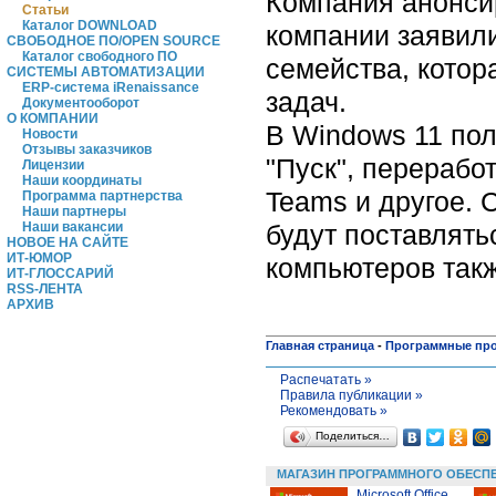
Компания анонсир
Статьи
Каталог DOWNLOAD
компании заявили
СВОБОДНОЕ ПО/OPEN SOURCE
Каталог свободного ПО
семейства, кото
СИСТЕМЫ АВТОМАТИЗАЦИИ
ERP-система iRenaissance
задач.
Документооборот
О КОМПАНИИ
В Windows 11 по
Новости
Отзывы заказчиков
"Пуск", перерабо
Лицензии
Наши координаты
Teams и другое. 
Программа партнерства
Наши партнеры
будут поставлять
Наши вакансии
НОВОЕ НА САЙТЕ
ИТ-ЮМОР
компьютеров такж
ИТ-ГЛОССАРИЙ
RSS-ЛЕНТА
АРХИВ
Главная страница
-
Программные пр
Распечатать »
Правила публикации »
Рекомендовать »
Поделиться…
МАГАЗИН ПРОГРАММНОГО ОБЕСП
Microsoft Office