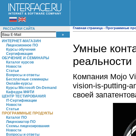
Главная страница
-
Программные пр
РАССЫЛКИ САЙТА
ИНТЕРНЕТ-МАГАЗИН
Умные конта
Лицензионное ПО
Курсы обучения
Сертификация
реальности
ОБУЧЕНИЕ И СЕМИНАРЫ
Каталог курсов
Новости
Статьи
Компания Mojo Vis
Вопросы и ответы
Бесплатные семинары
vision-is-putting
Онлайн-курсы
Курсы Microsoft On-Demand
Кафедра МФТИ
своей запатентов
ЦЕНТР ТЕСТИРОВАНИЯ
IT-Сертификации
Новости
Статьи
ПРОГРАММНЫЕ ПРОДУКТЫ
Каталог ПО
Лицензиатор ПО
Схемы лицензирования
Новости
Вопросы и ответы