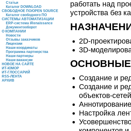
работать над про
Статьи
Каталог DOWNLOAD
устройства без к
СВОБОДНОЕ ПО/OPEN SOURCE
Каталог свободного ПО
СИСТЕМЫ АВТОМАТИЗАЦИИ
ERP-система iRenaissance
НАЗНАЧЕНИ
Документооборот
О КОМПАНИИ
Новости
2D-проектиров
Отзывы заказчиков
Лицензии
3D-моделирова
Наши координаты
Программа партнерства
Наши партнеры
Наши вакансии
ОСНОВНЫЕ
НОВОЕ НА САЙТЕ
ИТ-ЮМОР
ИТ-ГЛОССАРИЙ
Создание и ре
RSS-ЛЕНТА
АРХИВ
Создание и ре
объектов-сетей
Аннотирование
Настройка лен
Усовершенств
компонентов и