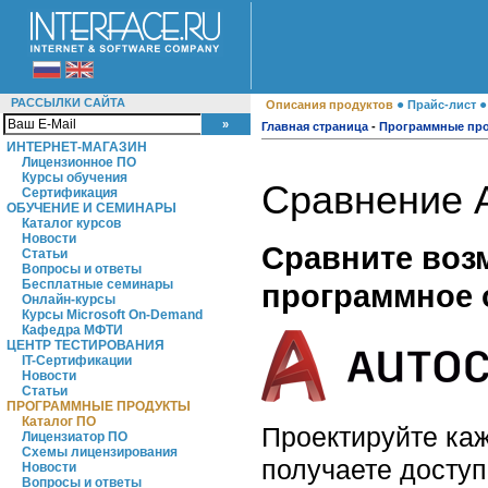
РАССЫЛКИ САЙТА
●
Описания продуктов
Прайс-лист
Главная страница
-
Программные пр
ИНТЕРНЕТ-МАГАЗИН
Лицензионное ПО
Курсы обучения
Сравнение 
Сертификация
ОБУЧЕНИЕ И СЕМИНАРЫ
Каталог курсов
Новости
Сравните возм
Статьи
Вопросы и ответы
Бесплатные семинары
программное 
Онлайн-курсы
Курсы Microsoft On-Demand
Кафедра МФТИ
ЦЕНТР ТЕСТИРОВАНИЯ
IT-Сертификации
Новости
Статьи
ПРОГРАММНЫЕ ПРОДУКТЫ
Каталог ПО
Проектируйте каж
Лицензиатор ПО
Схемы лицензирования
получаете досту
Новости
Вопросы и ответы