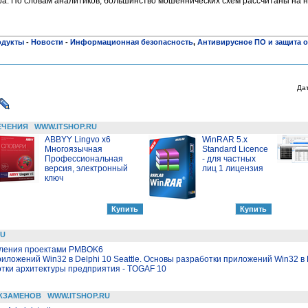
а. По словам аналитиков, большинство мошеннических схем рассчитаны на 
одукты
-
Новости
-
Информационная безопасность
,
Антивирусное ПО и защита о
Да
ЕЧЕНИЯ
WWW.ITSHOP.RU
ABBYY Lingvo x6
WinRAR 5.x
Многоязычная
Standard Licence
Профессиональная
- для частных
версия, электронный
лиц 1 лицензия
ключ
RU
вления проектами PMBOK6
иложений Win32 в Delphi 10 Seattle. Основы разработки приложений Win32 в D
отки архитектуры предприятия - TOGAF 10
КЗАМЕНОВ
WWW.ITSHOP.RU