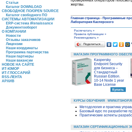
проверенных операторов техосмотр
Статьи
жертвы.
Каталог DOWNLOAD
СВОБОДНОЕ ПО/OPEN SOURCE
Каталог свободного ПО
Главная страница
-
Программные пр
СИСТЕМЫ АВТОМАТИЗАЦИИ
Лаборатория Касперского
ERP-система iRenaissance
Документооборот
Распечатать »
О КОМПАНИИ
Правила публикации »
Новости
Рекомендовать »
Отзывы заказчиков
Лицензии
Поделиться…
Наши координаты
Программа партнерства
МАГАЗИН ПРОГРАММНОГО ОБЕСП
Наши партнеры
Kaspersky
Наши вакансии
Endpoint Security
НОВОЕ НА САЙТЕ
для бизнеса –
ИТ-ЮМОР
Стандартный
ИТ-ГЛОССАРИЙ
Russian Edition.
RSS-ЛЕНТА
10-14 Node 1 year
АРХИВ
Base License
КУРСЫ ОБУЧЕНИЯ
WWW.ITSHOP.
Методология и практика упра
Базовый курс по разработке пр
Практические аспекты разраб
МАГАЗИН СЕРТИФИКАЦИОННЫХ Э