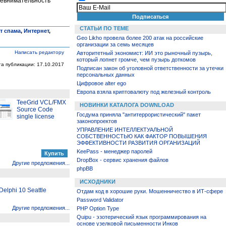
невнимательность
СТАТЬИ ПО ТЕМЕ
т спама
,
Интернет
,
Geo Likho провела более 200 атак на российские
организации за семь месяцев
Написать редактору
Авторитетный экономист: ИИ это рыночный пузырь,
который лопнет громче, чем пузырь доткомов
та публикации: 17.10.2017
Подписан закон об уголовной ответственности за утечки
персональных данных
Цифровое alter ego
Европа взяла криптовалюту под железный контроль
TeeGrid VCL/FMX
НОВИНКИ КАТАЛОГА DOWNLOAD
Source Code
Госдума приняла "антитеррористический" пакет
single license
законопроектов
УПРАВЛЕНИЕ ИНТЕЛЛЕКТУАЛЬНОЙ
СОБСТВЕННОСТЬЮ КАК ФАКТОР ПОВЫШЕНИЯ
ЭФФЕКТИВНОСТИ РАЗВИТИЯ ОРГАНИЗАЦИЙ
KeePass - менеджер паролей
DropBox - сервис хранения файлов
Другие предложения...
phpBB
ИСХОДНИКИ
elphi 10 Seattle
Отдам код в хорошие руки. Мошенничество в ИТ-сфере
Password Validator
Другие предложения...
PHP Option Type
Quipu - эзотерический язык программирования на
основе узелковой письменности Инков