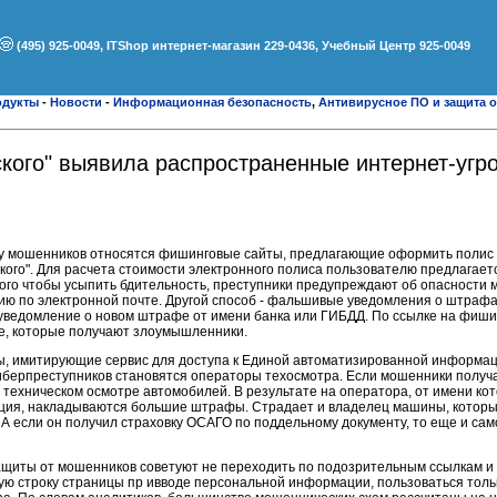
(495) 925-0049, ITShop интернет-магазин 229-0436, Учебный Центр 925-0049
одукты
-
Новости
-
Информационная безопасность
,
Антивирусное ПО и защита о
кого" выявила распространенные интернет-угр
 у мошенников относятся фишинговые сайты, предлагающие оформить полис
кого". Для расчета стоимости электронного полиса пользователю предлагает
ого чтобы усыпить бдительность, преступники предупреждают об опасности
ию по электронной почте. Другой способ - фальшивые уведомления о штрафа
уведомление о новом штрафе от имени банка или ГИБДД. По ссылке на фиши
е, которые получают злоумышленники.
ты, имитирующие сервис для доступа к Единой автоматизированной информа
берпреступников становятся операторы техосмотра. Если мошенники получаю
техническом осмотре автомобилей. В результате на оператора, от имени ко
ция, накладываются большие штрафы. Страдает и владелец машины, котор
 А если он получил страховку ОСАГО по поддельному документу, то еще и са
ащиты от мошенников советуют не переходить по подозрительным ссылкам и 
ую строку страницы пр ивводе персональной информации, пользоваться толь