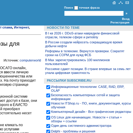
Поиск
точная фраза
Вход
Регистрация
т спама
,
Интернет
,
НОВОСТИ ПО ТЕМЕ
В I кв 2026 г. DDoS-атаки навредили финансовой
отрасли, телеком-сфере и ритейлу
В России создали нейросеть сокращающую время
озы для
добычи нефти
Реформы в телекоме. Вернутся проверки. Сократят
сроки на СОРМ для нужд ФСБ
В Max зарегистрировались 100 миллионов
Источник:
computerworld
пользователей
 ОСАГО онлайн,
Россияне сдают позиции. В стране впервые за семь лет
ся ввести личную
упала цифровая грамотность
 мошенничества или
х. На почту приходит
РАССЫЛКИ SUBSCRIBE.RU
нговую странице
Информационные технологии: CASE, RAD, ERP,
OLAP
Безопасность компьютерных сетей и защита
ционной системе
информации
т доступ к базе, они
Новости ITShop.ru - ПО, книги, документация, курсы
торого в ЕАИСТО
обучения
ый приобрел
Компьютерный дизайн - Все графические редакторы
мостоятельно несет
OS Linux для начинающих. Новости + статьи +
обзоры + ссылки
не кликать по
Один день системного администратора
ко услугами
Delphi - проблемы и решения