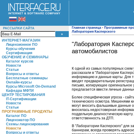
Главная страница
-
Программные пр
РАССЫЛКИ САЙТА
Лаборатория Касперского
ИНТЕРНЕТ-МАГАЗИН
"Лаборатория Касперс
Лицензионное ПО
Курсы обучения
автомобилистов
Сертификация
ОБУЧЕНИЕ И СЕМИНАРЫ
Каталог курсов
Новости
К одной из самых популярных схем
Статьи
рассказали в "Лаборатории Касперс
Вопросы и ответы
информацию и данные карты. Для т
Бесплатные семинары
вводят предварительную регистрац
Онлайн-курсы
письмо, копирующее оригинальное 
Курсы Microsoft On-Demand
предлагается ввести личные данны
Кафедра МФТИ
ЦЕНТР ТЕСТИРОВАНИЯ
Более специфическая угроза - сай
IT-Сертификации
технического осмотра. Мишенями ки
Новости
могут вносить фальшивые данные о 
Статьи
вносилась недостоверная информа
ПРОГРАММНЫЕ ПРОДУКТЫ
поддельную диагностическую карту.
Каталог ПО
ответственность за ДТП.
Лицензиатор ПО
Схемы лицензирования
В "Лаборатории Касперского" для з
Новости
баннерам, всегда проверять адресн
Вопросы и ответы