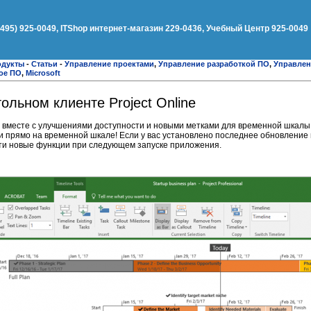
(495) 925-0049, ITShop интернет-магазин 229-0436, Учебный Центр 925-0049
одукты
-
Статьи
-
Управление проектами
,
Управление разработкой ПО
,
Управлен
ое ПО
,
Microsoft
ольном клиенте Project Online
ne вместе с улучшениями доступности и новыми метками для временной шкал
и прямо на временной шкале! Если у вас установлено последнее обновление
е эти новые функции при следующем запуске приложения.