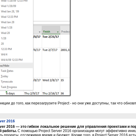
кции до того, как перезагрузите Project - но они уже доступны, так что обнов
rver 2016
erver 2016 — это гибкое локальное решение для управления проектами и п
й работы.
С помощью Project Server 2016 организации могут эффективно ини
ь проекты, отслеживая время и бюджет. Кроме того, в Project Server 2016 есть