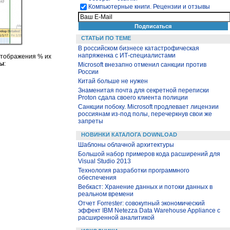
Компьютерные книги. Рецензии и отзывы
СТАТЬИ ПО ТЕМЕ
В российском бизнесе катастрофическая
напряженка с ИТ-специалистами
отображения % их
ты
:
Microsoft внезапно отменил санкции против
России
Китай больше не нужен
Знаменитая почта для секретной переписки
Proton сдала своего клиента полиции
Санкции побоку. Microsoft продлевает лицензии
россиянам из-под полы, перечеркнув свои же
запреты
НОВИНКИ КАТАЛОГА DOWNLOAD
Шаблоны облачной архитектуры
Большой набор примеров кода расширений для
Visual Studio 2013
Технология разработки программного
обеспечения
Вебкаст: Хранение данных и потоки данных в
реальном времени
Отчет Forrester: совокупный экономический
эффект IBM Netezza Data Warehouse Appliance с
расширенной аналитикой