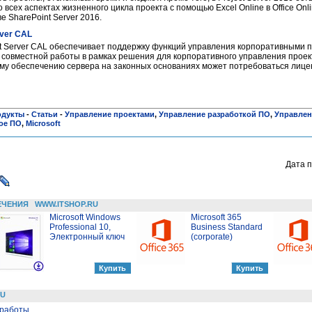
 всех аспектах жизненного цикла проекта с помощью Excel Online в Office Onlin
е SharePoint Server 2016.
rver CAL
ject Server CAL обеспечивает поддержку функций управления корпоративными 
 совместной работы в рамках решения для корпоративного управления проект
у обеспечению сервера на законных основаниях может потребоваться лицен
одукты
-
Статьи
-
Управление проектами
,
Управление разработкой ПО
,
Управлен
ое ПО
,
Microsoft
Дата п
ЕЧЕНИЯ
WWW.ITSHOP.RU
Microsoft Windows
Microsoft 365
Professional 10,
Business Standard
Электронный ключ
(corporate)
RU
 работы