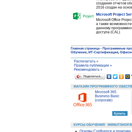
создания отчетов обо
2016 создан на основ
Microsoft Project Se
Microsoft Office Pro
а также возможности
данному программном
доступа (CAL).
Главная страница
-
Программные пр
Обучение
,
ИТ-Сертификация
,
Офисн
Распечатать »
Правила публикации »
Рекомендовать »
Поделиться…
МАГАЗИН ПРОГРАММНОГО ОБЕСП
Microsoft 365
Business Basic
(corporate)
КУРСЫ ОБУЧЕНИЯ
WWW.ITSHOP.
Основы Confluence и практика