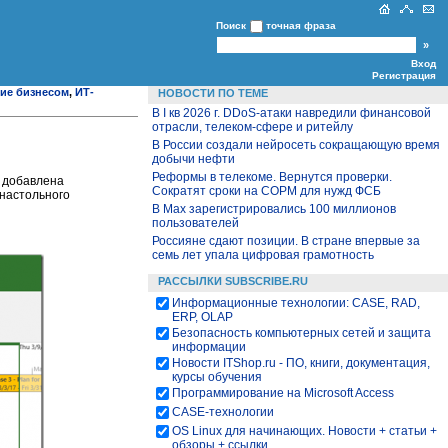
Поиск
точная фраза
Вход
Регистрация
ие бизнесом
,
ИТ-
НОВОСТИ ПО ТЕМЕ
В I кв 2026 г. DDoS-атаки навредили финансовой
отрасли, телеком-сфере и ритейлу
В России создали нейросеть сокращающую время
добычи нефти
Реформы в телекоме. Вернутся проверки.
ы добавлена
Сократят сроки на СОРМ для нужд ФСБ
 настольного
В Max зарегистрировались 100 миллионов
пользователей
Россияне сдают позиции. В стране впервые за
семь лет упала цифровая грамотность
РАССЫЛКИ SUBSCRIBE.RU
Информационные технологии: CASE, RAD,
ERP, OLAP
Безопасность компьютерных сетей и защита
информации
Новости ITShop.ru - ПО, книги, документация,
курсы обучения
Программирование на Microsoft Access
CASE-технологии
OS Linux для начинающих. Новости + статьи +
обзоры + ссылки