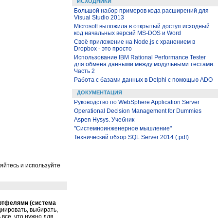
ИСХОДНИКИ
Большой набор примеров кода расширений для
Visual Studio 2013
Microsoft выложила в открытый доступ исходный
код начальных версий MS-DOS и Word
Своё приложение на Node.js с хранением в
Dropbox - это просто
Использование IBM Rational Performance Tester
для обмена данными между модульными тестами.
Часть 2
Работа с базами данных в Delphi с помощью ADO
ДОКУМЕНТАЦИЯ
Руководство по WebSphere Application Server
Operational Decision Management for Dummies
Aspen Hysys. Учебник
"Системноинженерное мышление"
Технический обзор SQL Server 2014 (.pdf)
ляйтесь и используйте
ортфелями (система
циировать, выбирать,
 все, что нужно для