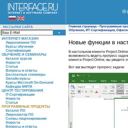
Главная страница
-
Программные пр
РАССЫЛКИ САЙТА
Обучение
,
ИТ-Сертификация
,
Офисн
ИНТЕРНЕТ-МАГАЗИН
Новые функции в наст
Лицензионное ПО
Курсы обучения
Сертификация
В настольном клиенте Project Onli
ОБУЧЕНИЕ И СЕМИНАРЫ
возможность видеть прогресс задач
Каталог курсов
клиента Project Online, вы увидит
Новости
Статьи
Вот как выглядит прогресс задачи:
Вопросы и ответы
Бесплатные семинары
Онлайн-курсы
Курсы Microsoft On-Demand
Кафедра МФТИ
ЦЕНТР ТЕСТИРОВАНИЯ
IT-Сертификации
Новости
Статьи
ПРОГРАММНЫЕ ПРОДУКТЫ
Каталог ПО
Лицензиатор ПО
Схемы лицензирования
Новости
Вопросы и ответы