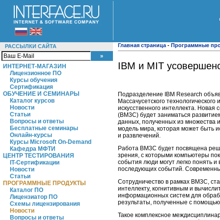
Главная страница
-
Программные пр
РАССЫЛКИ САЙТА
IBM и MIT усовершен
ИНТЕРНЕТ-МАГАЗИН
Лицензионное ПО
Курсы обучения
Сертификация
ОБУЧЕНИЕ И СЕМИНАРЫ
Подразделение IBM Research объяви
Каталог курсов
Массачусетского технологического 
Новости
искусственного интеллекта. Новая с
Статьи
(BM3C) будет заниматься развитие
Вопросы и ответы
данных, полученных из множества 
Бесплатные семинары
модель мира, которая может быть 
Онлайн-курсы
и развлечений.
Курсы Microsoft On-Demand
Работа BM3C будет посвящена реше
Кафедра МФТИ
зрения, с которыми компьютеры пок
ЦЕНТР ТЕСТИРОВАНИЯ
события люди могут легко понять и
IT-Сертификации
последующих событий. Современны
Новости
Статьи
Сотрудничество в рамках BM3С, ста
ПРОГРАММНЫЕ ПРОДУКТЫ
интеллекту, когнитивным и вычисл
Каталог ПО
информационных систем для обрабо
Лицензиатор ПО
результаты, полученные с помощью
Схемы лицензирования
Новости
Такое комплексное междисциплинар
Вопросы и ответы