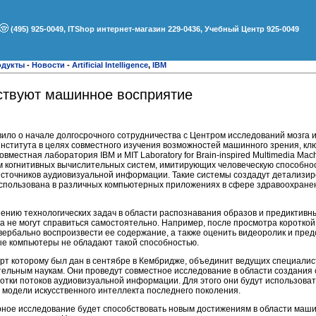
(495) 925-0049, ITShop интернет-магазин 229-0436, Учебный Центр 925-0049
одукты
-
Новости
-
Artificial Intelligence
,
IBM
ствуют машинное восприятие
ло о начале долгосрочного сотрудничества с Центром исследований мозга и
института в целях совместного изучения возможностей машинного зрения, кл
овместная лаборатория IBM и MIT Laboratory for Brain-inspired Multimedia Ma
м когнитивных вычислительных систем, имитирующих человеческую способнос
источников аудиовизуальной информации. Такие системы создадут детализи
использована в различных компьютерных приложениях в сфере здравоохране
нию технологических задач в области распознавания образов и предиктивн
а не могут справиться самостоятельно. Например, после просмотра коротко
 вербально воспроизвести ее содержание, а также оценить видеоролик и пред
е компьютеры не обладают такой способностью.
рт которому был дан в сентябре в Кембридже, объединит ведущих специалис
ительным наукам. Они проведут совместное исследование в области создани
тки потоков аудиовизуальной информации. Для этого они будут использова
 модели искусственного интеллекта последнего поколения.
ное исследование будет способствовать новым достижениям в области маши