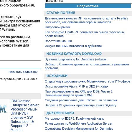
ами и людьми
жного оборудования,
СТАТЬИ ПО ТЕМЕ
итивных наук
Два человека вместо ИИ: основатель стартапа Fireflies
ты Центра исследования
рассказал, как обманывал первых клиентов
женеры IBM откроют
Цифровой рывок
M Watson.
Как развитие ChatGPT повлияет на рынок голосовых
ассистентов
рсов по различным
нологиям Watson.
Восстание машин
ь конкретные для
Искусственный интеллект в действии
НОВИНКИ КАТАЛОГА DOWNLOAD
Systems Engineering for Dummies (e-book)
Вебкаст: Хранение данных и потоки данных в реальном
времени
Написать редактору
ИСХОДНИКИ
та публикации: 01.11.2016
Отдам код в хорошие руки. Мошенничество в ИТ-сфере
Использование Ajax с PHP и DB2 9 - Xajax
Программирование на XML для DB2: Часть 1.
Понимание модели данных XML
Создаем расширение для Eclipse: шаг за шагом
IBM Domino
Enterprise Server
Запрос XML-данных при помощи языка XQuery
Processor Value
ДОКУМЕНТАЦИЯ
Unit (PVU)
License + SW
Методология IDEF5. Графический язык
Subscription &
Руководство по WebSphere Application Server
Support 12
Operational Decision Management for Dummies
Months