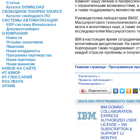
изменят нашу личную и профессион
Статьи
с ограниченными возможностями, а 
Каталог DOWNLOAD
а также поддерживать множество м
СВОБОДНОЕ ПО/OPEN SOURCE
Каталог свободного ПО
Руководителем лаборатории BM3C с
СИСТЕМЫ АВТОМАТИЗАЦИИ
Массачусетского технологического 
ERP-система iRenaissance
мозга и когнитивных наук, а также
Документооборот
исследователям Массачусетского те
О КОМПАНИИ
Новости
IBM в настоящее время сотрудничае
Отзывы заказчиков
когнитивным дисциплинам. На занят
Лицензии
Корпорация также поддерживает сту
Наши координаты
каждой отрасли проблемы и получит
Программа партнерства
Наши партнеры
Наши вакансии
Главная страница
-
Программные пр
НОВОЕ НА САЙТЕ
ИТ-ЮМОР
Распечатать »
ИТ-ГЛОССАРИЙ
Правила публикации »
RSS-ЛЕНТА
Рекомендовать »
АРХИВ
Поделиться…
МАГАЗИН ПРОГРАММНОГО ОБЕСП
IBM DOMINO
COLLABORATION
EXPRESS
AUTHORIZED USER
LICENSE + SW
SUBSCRIPTION &
SUPPORT 12
MONTHS