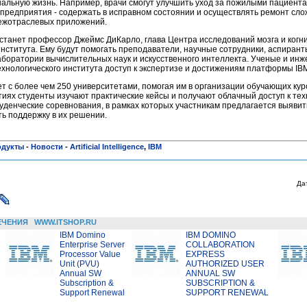
альную жизнь. Например, врачи смогут улучшить уход за пожилыми пациент
предприятия - содержать в исправном состоянии и осуществлять ремонт сло
ежотраслевых приложений.
танет профессор Джеймс ДиКарло, глава Центра исследований мозга и когн
института. Ему будут помогать преподаватели, научные сотрудники, аспиран
 лаборатории вычислительных наук и искусственного интеллекта. Ученые и ин
хнологического института доступ к экспертизе и достижениям платформы IB
т с более чем 250 университетами, помогая им в организации обучающих ку
иях студенты изучают практические кейсы и получают облачный доступ к тех
денческие соревнования, в рамках которых участникам предлагается выявит
ь поддержку в их решении.
одукты
-
Новости
-
Artificial Intelligence
,
IBM
Да
ЕЧЕНИЯ
WWW.ITSHOP.RU
IBM Domino
IBM DOMINO
Enterprise Server
COLLABORATION
Processor Value
EXPRESS
Unit (PVU)
AUTHORIZED USER
Annual SW
ANNUAL SW
Subscription &
SUBSCRIPTION &
Support Renewal
SUPPORT RENEWAL