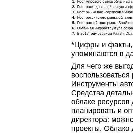
1.
Рост мирового рынка облачных с
2.
Рост расходов на облачную инфр
3.
Рост рынка IaaS сервисов в мире
4.
Рост российского рынка облаков 
5.
Рост российского рынка SaaS о
6.
Облачная инфраструктура сокра
7.
В 2017 году сервисы PaaS и Db
*Цифры и факты,
упоминаются в да
Для чего же выго
воспользоваться 
Инструменты авт
Средства детальн
облаке ресурсов 
планировать и оп
директора: можно
проекты. Облако 