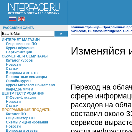
Главная страница
-
Программные пр
РАССЫЛКИ САЙТА
бизнесом
,
Business Intelligence
,
Clou
ИНТЕРНЕТ-МАГАЗИН
Лицензионное ПО
Изменяйся и
Курсы обучения
Сертификация
ОБУЧЕНИЕ И СЕМИНАРЫ
Каталог курсов
Новости
Статьи
Вопросы и ответы
Бесплатные семинары
Онлайн-курсы
Переход на облач
Курсы Microsoft On-Demand
Кафедра МФТИ
ЦЕНТР ТЕСТИРОВАНИЯ
сфере информаци
IT-Сертификации
Новости
расходов на обла
Статьи
ПРОГРАММНЫЕ ПРОДУКТЫ
составил около 3
Каталог ПО
Лицензиатор ПО
сервисов вырасте
Схемы лицензирования
Новости
расти инфраструк
Вопросы и ответы