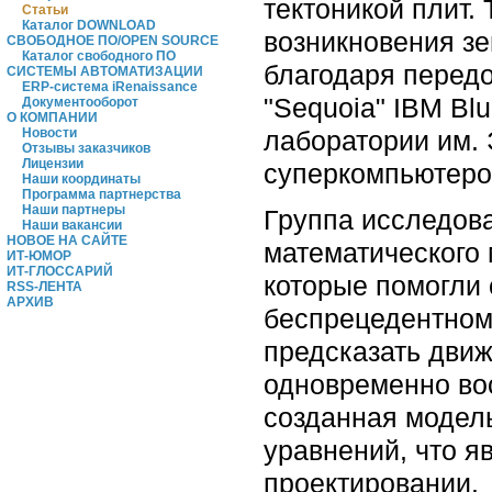
тектоникой плит.
Статьи
Каталог DOWNLOAD
возникновения з
СВОБОДНОЕ ПО/OPEN SOURCE
Каталог свободного ПО
благодаря перед
СИСТЕМЫ АВТОМАТИЗАЦИИ
ERP-система iRenaissance
"Sequoia" IBM B
Документооборот
О КОМПАНИИ
лаборатории им. 
Новости
Отзывы заказчиков
Лицензии
суперкомпьютеро
Наши координаты
Программа партнерства
Наши партнеры
Группа исследов
Наши вакансии
НОВОЕ НА САЙТЕ
математического 
ИТ-ЮМОР
ИТ-ГЛОССАРИЙ
которые помогли
RSS-ЛЕНТА
АРХИВ
беспрецедентном
предсказать движ
одновременно вос
созданная модел
уравнений, что я
проектировании.