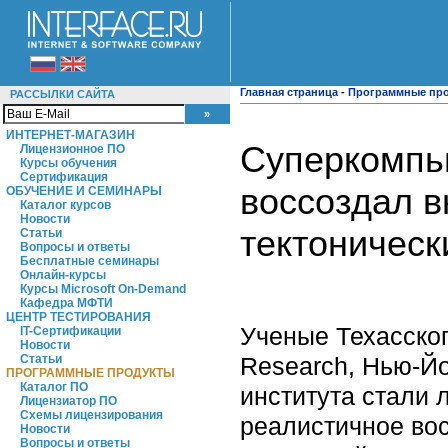
Главная страница
-
Программные пр
РАССЫЛКИ САЙТА
ИНТЕРНЕТ-МАГАЗИН
Суперкомпь
Лицензионное ПО
Курсы обучения
Сертификация
воссоздал 
ОБУЧЕНИЕ И СЕМИНАРЫ
Каталог курсов
Новости
тектоническ
Статьи
Вопросы и ответы
Бесплатные семинары
Онлайн-курсы
Курсы Microsoft On-Demand
Кафедра МФТИ
ЦЕНТР ТЕСТИРОВАНИЯ
Ученые Техасског
IT-Сертификации
Новости
Research, Нью-Йо
Статьи
ПРОГРАММНЫЕ ПРОДУКТЫ
Каталог ПО
института стали 
Лицензиатор ПО
Схемы лицензирования
реалистичное во
Новости
Вопросы и ответы