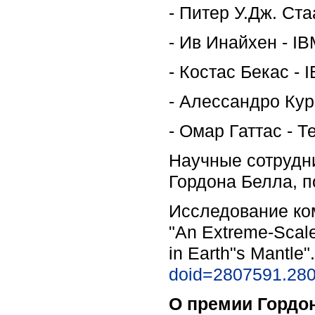
- Питер У.Дж. Ста
- Ив Инайхен - IB
- Костас Бекас - 
- Алессандро Кур
- Омар Гаттас - 
Научные сотрудни
Гордона Белла, п
Исследование ко
"An Extreme-Scale
in Earth"s Mantle
doid=2807591.28
О премии Гордо