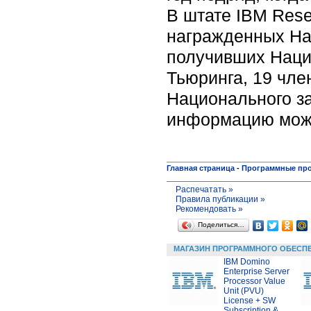
В штате IBM Rese
награжденных На
получивших Наци
Тьюринга, 19 чл
Национального з
информацию можн
Главная страница
-
Программные пр
Распечатать »
Правила публикации »
Рекомендовать »
Поделиться…
МАГАЗИН ПРОГРАММНОГО ОБЕСП
IBM Domino
Enterprise Server
Processor Value
Unit (PVU)
License + SW
Subscription &