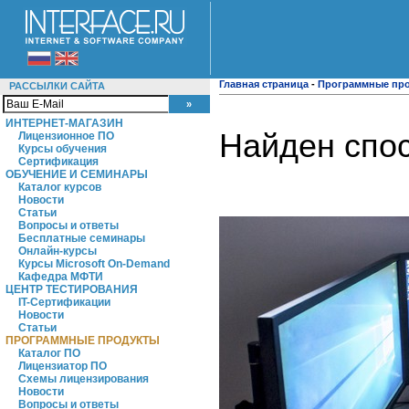
Главная страница
-
Программные пр
РАССЫЛКИ САЙТА
ИНТЕРНЕТ-МАГАЗИН
Найден спо
Лицензионное ПО
Курсы обучения
Сертификация
ОБУЧЕНИЕ И СЕМИНАРЫ
Каталог курсов
Новости
Статьи
Вопросы и ответы
Бесплатные семинары
Онлайн-курсы
Курсы Microsoft On-Demand
Кафедра МФТИ
ЦЕНТР ТЕСТИРОВАНИЯ
IT-Сертификации
Новости
Статьи
ПРОГРАММНЫЕ ПРОДУКТЫ
Каталог ПО
Лицензиатор ПО
Схемы лицензирования
Новости
Вопросы и ответы