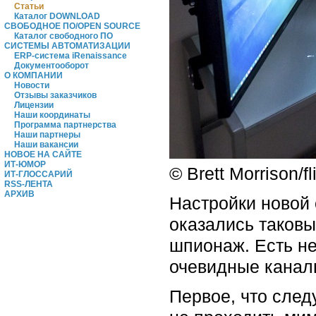
Статьи
Каталог DOWNLOAD
СВОБОДНОЕ ПО/OPEN SOURCE
Каталог свободного ПО
СИСТЕМЫ АВТОМАТИЗАЦИИ
ERP-система iRenaissance
Документооборот
О КОМПАНИИ
Новости
Отзывы заказчиков
Лицензии
Наши координаты
Программа партнерства
Наши партнеры
Наши вакансии
НОВОЕ НА САЙТЕ
ИТ-ЮМОР
© Brett Morrison/f
ИТ-ГЛОССАРИЙ
RSS-ЛЕНТА
АРХИВ
Настройки новой 
оказались таковы
шпионаж. Есть не
очевидные канал
Первое, что след