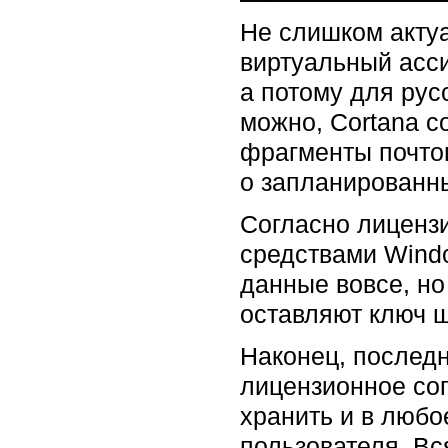
Не слишком акту
виртуальный асси
а потому для рус
можно, Cortana с
фрагменты почто
о запланированны
Согласно лиценз
средствами Windo
данные вовсе, но
оставляют ключ ш
Наконец, последн
лицензионное сог
хранить и в люб
пользователя. В