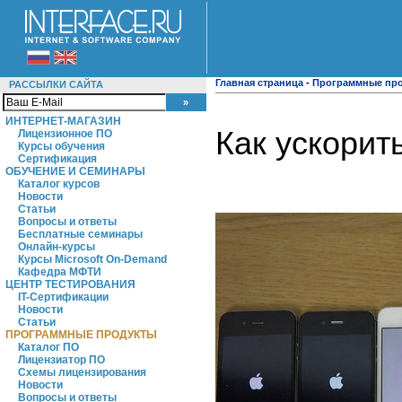
Главная страница
-
Программные пр
РАССЫЛКИ САЙТА
ИНТЕРНЕТ-МАГАЗИН
Как ускорит
Лицензионное ПО
Курсы обучения
Сертификация
ОБУЧЕНИЕ И СЕМИНАРЫ
Каталог курсов
Новости
Статьи
Вопросы и ответы
Бесплатные семинары
Онлайн-курсы
Курсы Microsoft On-Demand
Кафедра МФТИ
ЦЕНТР ТЕСТИРОВАНИЯ
IT-Сертификации
Новости
Статьи
ПРОГРАММНЫЕ ПРОДУКТЫ
Каталог ПО
Лицензиатор ПО
Схемы лицензирования
Новости
Вопросы и ответы