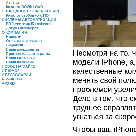
Статьи
Каталог DOWNLOAD
СВОБОДНОЕ ПО/OPEN SOURCE
Каталог свободного ПО
СИСТЕМЫ АВТОМАТИЗАЦИИ
ERP-система iRenaissance
Документооборот
О КОМПАНИИ
Новости
Отзывы заказчиков
Лицензии
Наши координаты
Несмотря на то, 
Программа партнерства
Наши партнеры
модели iPhone, а
Наши вакансии
НОВОЕ НА САЙТЕ
качественные ком
ИТ-ЮМОР
ИТ-ГЛОССАРИЙ
менять свой полю
RSS-ЛЕНТА
АРХИВ
проблемой увелич
Дело в том, что 
труднее справлят
угнаться за скор
Чтобы ваш iPhone