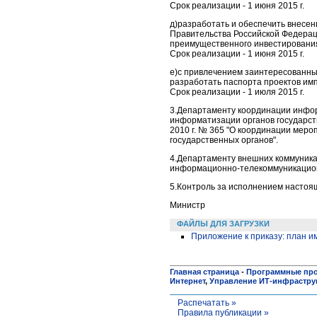
Срок реализации - 1 июня 2015 г.
д)разработать и обеспечить внесе
Правительства Российской Федерац
преимущественного инвестирования
Срок реализации - 1 июня 2015 г.
е)с привлечением заинтересованны
разработать паспорта проектов им
Срок реализации - 1 июля 2015 г.
3.Департаменту координации инфор
информатизации органов государст
2010 г. № 365 "О координации мер
государственных органов".
4.Департаменту внешних коммуника
информационно-
телекоммуникацион
5.Контроль за исполнением настоящ
Министр
ФАЙЛЫ ДЛЯ ЗАГРУЗКИ
Приложение к приказу: план 
Главная страница
-
Программные пр
Интернет
,
Управление ИТ-инфрастру
Распечатать »
Правила публикации »