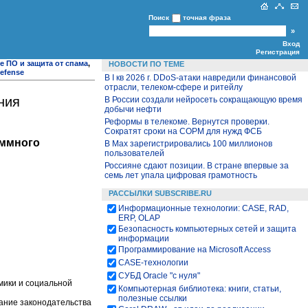
Поиск
точная фраза
Вход
Регистрация
 ПО и защита от спама
,
НОВОСТИ ПО ТЕМЕ
efense
В I кв 2026 г. DDoS-атаки навредили финансовой
отрасли, телеком-сфере и ритейлу
ния
В России создали нейросеть сокращающую время
добычи нефти
Реформы в телекоме. Вернутся проверки.
Сократят сроки на СОРМ для нужд ФСБ
аммного
В Max зарегистрировались 100 миллионов
пользователей
Россияне сдают позиции. В стране впервые за
семь лет упала цифровая грамотность
РАССЫЛКИ SUBSCRIBE.RU
Информационные технологии: CASE, RAD,
ERP, OLAP
Безопасность компьютерных сетей и защита
информации
Программирование на Microsoft Access
CASE-технологии
СУБД Oracle "с нуля"
мики и социальной
Компьютерная библиотека: книги, статьи,
полезные ссылки
рание законодательства