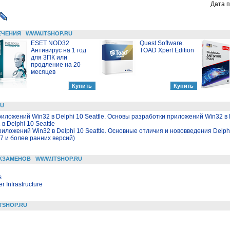
Дата п
ЕЧЕНИЯ
WWW.ITSHOP.RU
ESET NOD32
Quest Software.
Антивирус на 1 год
TOAD Xpert Edition
для 3ПК или
продление на 20
месяцев
RU
иложений Win32 в Delphi 10 Seattle. Основы разработки приложений Win32 в D
 Delphi 10 Seattle
риложений Win32 в Delphi 10 Seattle. Основные отличия и нововведения Delp
7 и более ранних версий)
КЗАМЕНОВ
WWW.ITSHOP.RU
s
 Infrastructure
TSHOP.RU