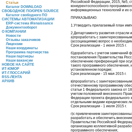
Российской Федерации, 2015, №5, с
Статьи
конкурентоспособного программног
Каталог DOWNLOAD
информационных технологий и их о
СВОБОДНОЕ ПО/OPEN SOURCE
Каталог свободного ПО
ПРИКАЗЫВАЮ:
СИСТЕМЫ АВТОМАТИЗАЦИИ
ERP-система iRenaissance
1.Утвердить прилагаемый план имп
Документооборот
О КОМПАНИИ
2.Департаменту развития отрасли 
Новости
а)проработать с заинтересованным
Отзывы заказчиков
(ассоциациями) вопрос о необходи
Лицензии
Срок реализации - 1 июня 2015 г.
Наши координаты
Программа партнерства
б)доработать с учетом замечаний 
Наши партнеры
постановления Правительства Рос
Наши вакансии
обеспечению преференций при осущ
НОВОЕ НА САЙТЕ
такого программного обеспечения, 
ИТ-ЮМОР
установленном порядке;
ИТ-ГЛОССАРИЙ
Срок реализации - 15 мая 2015 г.
RSS-ЛЕНТА
АРХИВ
в)проработать с заинтересованным
отечественному программному обес
статьи 1 Федерального закона от 18
учетом положений внесенного Прав
Федерации проекта федерального за
отдельными видами юридических ли
Срок реализации - 1 июля 2015 г.
г)с привлечением заинтересованны
разработать и обеспечить внесени
Правительство Российской Федерац
организацию коллективной разработ
программного обеспечения;