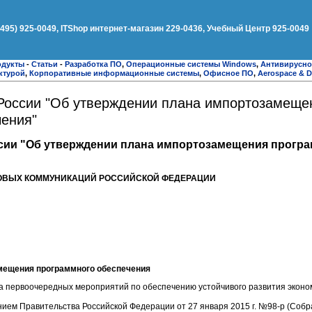
(495) 925-0049, ITShop интернет-магазин 229-0436, Учебный Центр 925-0049
одукты
-
Статьи
-
Разработка ПО
,
Операционные системы Windows
,
Антивирусное
ктурой
,
Корпоративные информационные системы
,
Офисное ПО
,
Aerospace & D
России "Об утверждении плана импортозамеще
чения"
сии "Об утверждении плана импортозамещения прогр
ОВЫХ КОММУНИКАЦИЙ РОССИЙСКОЙ ФЕДЕРАЦИИ
мещения программного обеспечения
на первоочередных мероприятий по обеспечению устойчивого развития эконо
ением Правительства Российской Федерации от 27 января 2015 г. №98-р (Соб