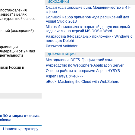
ИСХОДНИКИ
Отдам код в хорошие руки. Мошенничество в ИТ-
а постановления
сфере
нвест" в целях
Большой набор примеров кода расширений для
конкурентной основе;
Visual Studio 2013
Microsoft выложила в открытый доступ исходный
нений (ассоциаций)
код начальных версий MS-DOS и Word
Разработка 64-разрядных приложений Windows с
помощью Delphi
Password Validator
оординации
Федерации от 24 мая
ДОКУМЕНТАЦИЯ
деятельности
Методология IDEF5. Графический язык
Руководство по WebSphere Application Server
вязи России в
Основы работы в программе Aspen HYSYS
Aspen Hysys. Учебник
eBook: Mastering the Cloud with WebSphere
 ПО и защита от спама
,
efense
Написать редактору