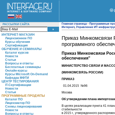
Главная страница
-
Программные пр
РАССЫЛКИ САЙТА
Интернет
,
Управление ИТ-инфрастру
ИНТЕРНЕТ-МАГАЗИН
Приказ Минкомсвязи 
Лицензионное ПО
Курсы обучения
программного обеспе
Сертификация
ОБУЧЕНИЕ И СЕМИНАРЫ
Каталог курсов
Приказ Минкомсвязи Рос
Новости
обеспечения"
Статьи
Вопросы и ответы
МИНИСТЕРСТВО СВЯЗИ И МАСС
Бесплатные семинары
Онлайн-курсы
(МИНКОМСВЯЗЬ РОССИИ)
Курсы Microsoft On-Demand
Кафедра МФТИ
ПРИКАЗ
ЦЕНТР ТЕСТИРОВАНИЯ
IT-Сертификации
01.04.2015 №96
Новости
Статьи
Москва
ПРОГРАММНЫЕ ПРОДУКТЫ
Об утверждении плана импортоза
Каталог ПО
Лицензиатор ПО
В целях реализации пункта 41 пла
Схемы лицензирования
стабильности
Новости
в 2015 г., утвержденного распоряж
Вопросы и ответы