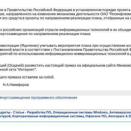
ние в Правительство Российской Федерации в установленном порядке проект
ии, направленного на изменение механизма деятельности ОАО "Росинфокоми
 его средств в проекты по направлениям реализации плана, отобранные на 
х российских организаций отрасли информационных технологий и их объеди
портозамещения по направлениям реализации плана.
матизации (Яцеленко) учитывать мероприятия плана при осуществлении к
венной власти в соответствии с Постановлением Правительства Российской 
оприятий по использованию информационно-коммуникационных технологий в 
ций (Осадчей) разместить настоящий приказ на официальном сайте Минкомс
ной сети "Интернет".
его приказа оставляю за собой.
Н.А.Никифоров
импортозамещения программного обеспечения
одукты
-
Статьи
-
Разработка ПО
,
Операционные системы Windows
,
Антивирусное
ктурой
,
Корпоративные информационные системы
,
Офисное ПО
,
Aerospace & D