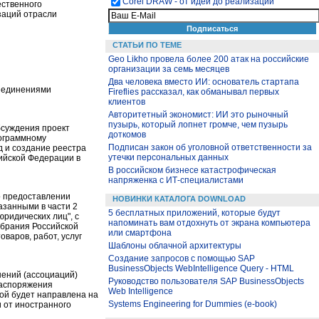
Corel DRAW - от идеи до реализации
ественного
заций отрасли
СТАТЬИ ПО ТЕМЕ
Geo Likho провела более 200 атак на российские
организации за семь месяцев
Два человека вместо ИИ: основатель стартапа
бъединениями
Fireflies рассказал, как обманывал первых
клиентов
Авторитетный экономист: ИИ это рыночный
пузырь, который лопнет громче, чем пузырь
бсуждения проект
доткомов
ограммному
Подписан закон об уголовной ответственности за
 и создание реестра
утечки персональных данных
сийской Федерации в
В российском бизнесе катастрофическая
напряженка с ИТ-специалистами
о предоставлении
НОВИНКИ КАТАЛОГА DOWNLOAD
занными в части 2
5 бесплатных приложений, которые будут
юридических лиц", с
напоминать вам отдохнуть от экрана компьютера
обрания Российской
или смартфона
варов, работ, услуг
Шаблоны облачной архитектуры
Создание запросов с помощью SAP
BusinessObjects WebIntelligence Query - HTML
нений (ассоциаций)
Руководство пользователя SAP BusinessObjects
распоряжения
Web Intelligence
ой будет направлена на
Systems Engineering for Dummies (e-book)
 от иностранного