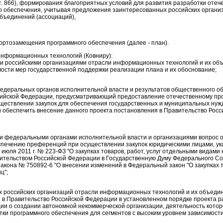
т. 866), формирования благоприятных условий для развития разработки отеч
о обеспечения, учитывая предложения заинтересованных российских органи
бъединений (ассоциаций),
ортозамещения программного обеспечения (далее - план).
информационных технологий (Ковниру):
и российскими организациями отрасли информационных технологий и их о
мости мер государственной поддержки реализации плана и их обоснование;
федеральных органов исполнительной власти и результатов общественного о
сийской Федерации, предусматривающий предоставление отечественному пр
ествлении закупок для обеспечения государственных и муниципальных нужд
и обеспечить внесение данного проекта постановления в Правительство Рос
и федеральными органами исполнительной власти и организациями вопрос 
печению преференций при осуществлении закупок юридическими лицами, ука
 июля 2011 г. № 223-ФЗ "О закупках товаров, работ, услуг отдельными видами 
ительством Российской Федерации в Государственную Думу Федерального С
кона № 750892-6 "О внесении изменений в Федеральный закон "О закупках то
ц";
х российских организаций отрасли информационных технологий и их объеди
е в Правительство Российской Федерации в установленном порядке проекта 
ии о создании автономной некоммерческой организации, деятельность котор
ки программного обеспечения для сегментов с высоким уровнем зависимости