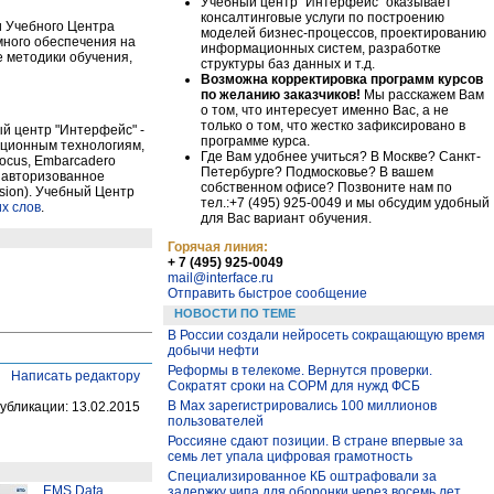
Учебный центр "Интерфейс" оказывает
консалтинговые услуги по построению
и Учебного Центра
моделей бизнес-процессов, проектированию
много обеспечения на
информационных систем, разработке
 методики обучения,
структуры баз данных и т.д.
Возможна корректировка программ курсов
по желанию заказчиков!
Мы расскажем Вам
о том, что интересует именно Вас, а не
только о том, что жестко зафиксировано в
ый центр "Интерфейс" -
программе курса.
ационным технологиям,
Где Вам удобнее учиться? В Москве? Санкт-
Focus, Embarcadero
Петербурге? Подмосковье? В вашем
 и авторизованное
собственном офисе? Позвоните нам по
usion). Учебный Центр
тел.:+7 (495) 925-0049 и мы обсудим удобный
х слов
.
для Вас вариант обучения.
Горячая линия:
+ 7 (495) 925-0049
mail@interface.ru
Отправить быстрое сообщение
НОВОСТИ ПО ТЕМЕ
В России создали нейросеть сокращающую время
добычи нефти
Реформы в телекоме. Вернутся проверки.
Написать редактору
Сократят сроки на СОРМ для нужд ФСБ
В Max зарегистрировались 100 миллионов
убликации: 13.02.2015
пользователей
Россияне сдают позиции. В стране впервые за
семь лет упала цифровая грамотность
Специализированное КБ оштрафовали за
EMS Data
задержку чипа для оборонки через восемь лет