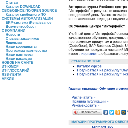
Статьи
Каталог DOWNLOAD
Авторские курсы Учебного центра
СВОБОДНОЕ ПО/OPEN SOURCE
"Интерфейс", в результате анализа
Каталог свободного ПО
сегодняшний день. Высококвалифи
СИСТЕМЫ АВТОМАТИЗАЦИИ
инновационные подходы к подаче и
ERP-система iRenaissance
Об Учебном центре "Интерфейс"
Документооборот
О КОМПАНИИ
Учебный центр "Интерфейс" основан
Новости
качественное обучение, доступные
Отзывы заказчиков
программным продуктам и решениям с
Лицензии
(CodeGear), SAP Business Objects, U
Наши координаты
обучение по продуктам компаний Mic
Программа партнерства
имеет
лицензию
на образовательную
Наши партнеры
Наши вакансии
ССЫЛКИ ПО ТЕМЕ
НОВОЕ НА САЙТЕ
Каталог курсов
ИТ-ЮМОР
Подписаться на рассылку "Обу
ИТ-ГЛОССАРИЙ
Подписаться на рассылку "IT-
RSS-ЛЕНТА
АРХИВ
Главная страница
-
Обучение и семи
Распечатать »
Правила публикации »
Рекомендовать »
Поделиться…
МАГАЗИН ПРОГРАММНОГО ОБЕСП
Microsoft 365