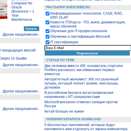
Comparer for
Oracle
РАССЫЛКИ SUBSCRIBE.RU
(Business) + 1
Информационные технологии: CASE, RAD,
Year
ERP, OLAP
Maintenance
Новости ITShop.ru - ПО, книги, документация,
курсы обучения
Обучение для IT-профессионалов
Другие предложения...
Обучение и сертификация Microsoft
IT сертификация
hi предыдущих версий
elphi 10 Seattle
СТАТЬИ ПО ТЕМЕ
Другие предложения...
Два человека вместо ИИ: основатель стартапа
Fireflies рассказал, как обманывал первых
клиентов
Авторитетный экономист: ИИ это рыночный
пузырь, который лопнет громче, чем пузырь
доткомов
Другие предложения...
В российском бизнесе катастрофическая
напряженка с ИТ-специалистами
Microsoft внезапно отменил санкции против
России
Другие предложения...
Китай больше не нужен
НОВИНКИ КАТАЛОГА DOWNLOAD
5 бесплатных приложений, которые будут
напоминать вам отдохнуть от экрана компьютера