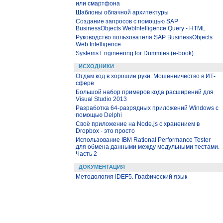
или смартфона
Шаблоны облачной архитектуры
Создание запросов с помощью SAP
BusinessObjects WebIntelligence Query - HTML
Руководство пользователя SAP BusinessObjects
Web Intelligence
Systems Engineering for Dummies (e-book)
ИСХОДНИКИ
Отдам код в хорошие руки. Мошенничество в ИТ-
сфере
Большой набор примеров кода расширений для
Visual Studio 2013
Разработка 64-разрядных приложений Windows с
помощью Delphi
Своё приложение на Node.js с хранением в
Dropbox - это просто
Использование IBM Rational Performance Tester
для обмена данными между модульными тестами.
Часть 2
ДОКУМЕНТАЦИЯ
Методология IDEF5. Графический язык
Руководство по WebSphere Application Server
Основы работы в программе Aspen HYSYS
Aspen Hysys. Учебник
eBook: Mastering the Cloud with WebSphere