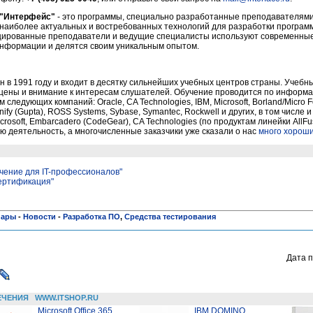
 "Интерфейс"
- это программы, специально разработанные преподавателям
 наиболее актуальных и востребованных технологий для разработки програм
цированные преподаватели и ведущие специалисты используют современные
нформации и делятся своим уникальным опытом.
 в 1991 году и входит в десятку сильнейших учебных центров страны. Учебн
 цены и внимание к интересам слушателей. Обучение проводится по информ
ледующих компаний: Oracle, CA Technologies, IBM, Microsoft, Borland/Micro 
nify (Gupta), ROSS Systems, Sybase, Symantec, Rockwell и других, в том числе
rosoft, Embarcadero (CodeGear), CA Technologies (по продуктам линейки AllF
 деятельность, а многочисленные заказчики уже сказали о нас
много хороши
чение для IT-профессионалов"
сертификация"
нары
-
Новости
-
Разработка ПО
,
Средства тестирования
Дата п
ЕЧЕНИЯ
WWW.ITSHOP.RU
Microsoft Office 365
IBM DOMINO