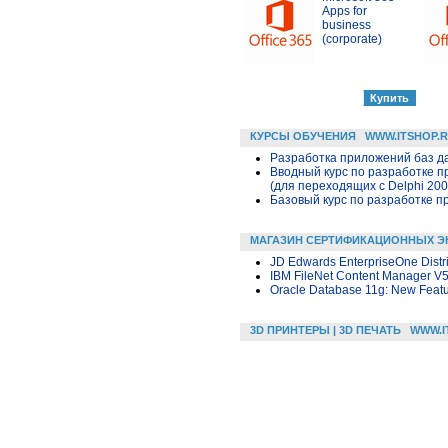
Apps for
business
(corporate)
КУРСЫ ОБУЧЕНИЯ
WWW.ITSHOP.
Разработка приложений баз дан
Вводный курс по разработке п
(для переходящих с Delphi 200
Базовый курс по разработке пр
МАГАЗИН СЕРТИФИКАЦИОННЫХ Э
JD Edwards EnterpriseOne Distri
IBM FileNet Content Manager V5
Oracle Database 11g: New Featur
3D ПРИНТЕРЫ | 3D ПЕЧАТЬ
WWW.I