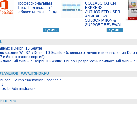
Профессиональный
COLLABORATION
Плюс. Подписка на 1
EXPRESS
рабочее место на 1 год
AUTHORIZED USER
ANNUAL SW
SUBSCRIPTION &
SUPPORT RENEWAL
RU
ных в Delphi 10 Seattle
риложений Win32 в Delphi 10 Seattle. Основные отличия и нововведения Delp
7 и более ранних версий)
иложений Win32 в Delphi 10 Seattle. Основы разработки приложений Win32 в D
КЗАМЕНОВ
WWW.ITSHOP.RU
bution 9.2 Implementation Essentials
.1
es for Administrators
TSHOP.RU