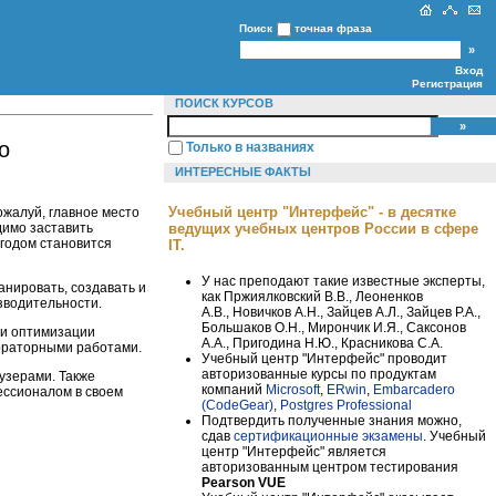
Поиск
точная фраза
Вход
Регистрация
ПОИСК КУРСОВ
о
Только в названиях
ИНТЕРЕСНЫЕ ФАКТЫ
Учебный центр "Интерфейс" - в десятке
ожалуй, главное место
димо заставить
ведущих учебных центров России в сфере
 годом становится
IT.
У нас преподают такие известные эксперты,
анировать, создавать и
как Пржиялковский В.В., Леоненков
зводительности.
А.В., Новичков А.Н., Зайцев А.Л., Зайцев Р.А.,
Большаков О.Н., Мирончик И.Я., Саксонов
 и оптимизации
А.А., Пригодина Н.Ю., Красникова С.А.
бораторными работами.
Учебный центр "Интерфейс" проводит
авторизованные курсы по продуктам
узерами. Также
компаний
Microsoft
,
ERwin
,
Embarcadero
ессионалом в своем
(CodeGear)
,
Postgres Professional
Подтвердить полученные знания можно,
сдав
сертификационные экзамены
. Учебный
центр "Интерфейс" является
авторизованным центром тестирования
Pearson VUE