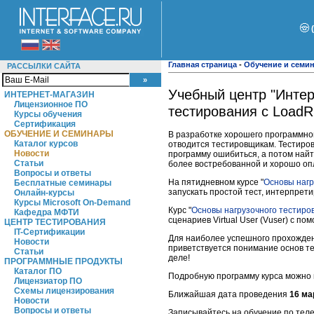
Главная страница
-
Обучение и семи
РАССЫЛКИ САЙТА
Учебный центр "Интер
ИНТЕРНЕТ-МАГАЗИН
Лицензионное ПО
тестирования c LoadR
Курсы обучения
Сертификация
ОБУЧЕНИЕ И СЕМИНАРЫ
В разработке хорошего программног
Каталог курсов
отводится тестировщикам. Тестиро
Новости
программу ошибиться, а потом найт
Статьи
более востребованной и хорошо оп
Вопросы и ответы
На пятидневном курсе "
Основы нагр
Бесплатные семинары
запускать простой тест, интерпрет
Онлайн-курсы
Курсы Microsoft On-Demand
Курс "
Основы нагрузочного тестиро
Кафедра МФТИ
сценариев Virtual User (Vuser) с 
ЦЕНТР ТЕСТИРОВАНИЯ
IT-Сертификации
Для наиболее успешного прохожден
Новости
приветствуется понимание основ т
Статьи
деле!
ПРОГРАММНЫЕ ПРОДУКТЫ
Каталог ПО
Подробную программу курса можно
Лицензиатор ПО
Схемы лицензирования
Ближайшая дата проведения
16 ма
Новости
Вопросы и ответы
Записывайтесь на обучение по тел