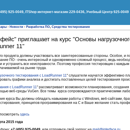
(495) 925-0049, ITShop интернет-магазин 229-0436, Учебный Центр 925-0049
нары
-
Новости
-
Разработка ПО
,
Средства тестирования
фейс" приглашает на курс "Основы нагрузочног
unner 11"
о продукта должны участвовать все заинтересованные стороны. Особое, и п
вание ПО - очень интересный и одновременно сложный процесс, ведь необхо
и и устранить все неисправности. Поэтому профессия тестировщик с каждым
лачиваемой на рынке труда.
узочного тестирования c LoadRunner 11
" слушатели научатся эффективно пл
ировать графики анализа и достигать поставленных целей тестирования прои
вания c LoadRunner 11
" рассматривает возможности планирования, создания
помощью веб-среды VuGen. Все темы курса сопровождаются практическими ла
ия курса Вы должны обладать навыками работы с Windows, веб-сайтами, бра
естирования, принципов программирования на С и Ваше желание стать проф
 посмотреть
здесь
рта 2015 года
ефону:
+7 (495) 925-0049
, или отправьте свой запрос на
mail@interface.ru
.