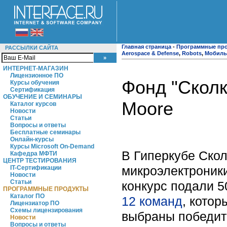
Главная страница
-
Программные пр
РАССЫЛКИ САЙТА
Aerospace & Defense
,
Robots
,
Мобиль
ИНТЕРНЕТ-МАГАЗИН
Лицензионное ПО
Фонд "Сколк
Курсы обучения
Сертификация
ОБУЧЕНИЕ И СЕМИНАРЫ
Moore
Каталог курсов
Новости
Статьи
Вопросы и ответы
Бесплатные семинары
Онлайн-курсы
Курсы Microsoft On-Demand
В Гиперкубе Скол
Кафедра МФТИ
ЦЕНТР ТЕСТИРОВАНИЯ
микроэлектроник
IT-Сертификации
Новости
Статьи
конкурс подали 5
ПРОГРАММНЫЕ ПРОДУКТЫ
Каталог ПО
12 команд
, котор
Лицензиатор ПО
Схемы лицензирования
выбраны победит
Новости
Вопросы и ответы