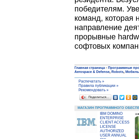
победителям. Уве
команд, которая 
направление деят
прорывные hardw
софтовых компани
Главная страница
-
Программные пр
Aerospace & Defense
,
Robots
,
Мобиль
Распечатать »
Правила публикации »
Рекомендовать »
Поделиться…
МАГАЗИН ПРОГРАММНОГО ОБЕСП
IBM DOMINO
ENTERPRISE
CLIENT ACCESS
LICENSE
AUTHORIZED
USER ANNUAL