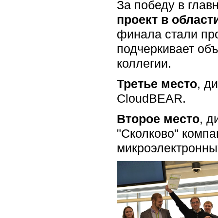
За победу в глав
проект в област
финала стали про
подчеркивает объ
коллегии.
Третье место
, д
CloudBEAR.
Второе место
, д
"Сколково" компа
микроэлектронны