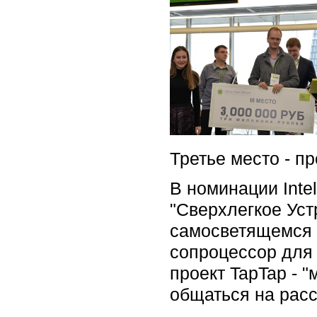
Третье место - п
В номинации Int
"Сверхлегкое Уст
самосветящемся 
сопроцессор для 
проект TapTap - 
общаться на рас