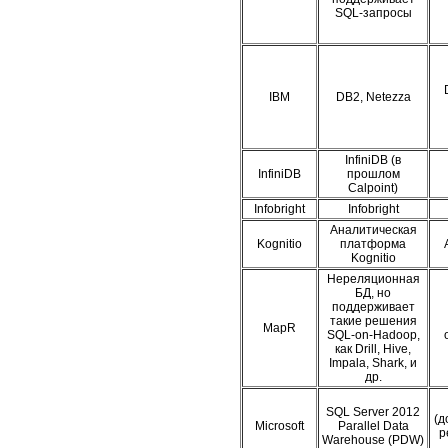
SQL-запросы
IBM
DB2, Netezza
InfiniDB (в
InfiniDB
прошлом
Calpoint)
Infobright
Infobright
Аналитическая
Kognitio
платформа
Kognitio
Нереляционная
БД, но
поддерживает
такие решения
MapR
SQL-on-Hadoop,
как Drill, Hive,
Impala, Shark, и
др.
SQL Server 2012
(д
Microsoft
Parallel Data
р
Warehouse (PDW)