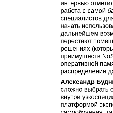
интервью отметил
работа с самой б
специалистов для
начать использов
дальнейшем возм
перестают помеща
решениях (которы
преимуществ NoS
оперативной памя
распределения д
Александр Будн
сложно выбрать о
внутри узкоспец
платформой экспе
самообучения, та