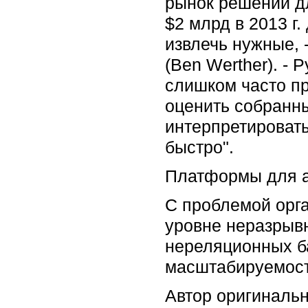
рынок решений дл
$2 млрд в 2013 г.
извлечь нужные, 
(Ben Werther). - 
слишком часто пр
оценить собранны
интерпретироват
быстро".
Платформы для а
С проблемой орг
уровне неразрыв
нереляционных б
масштабируемост
Автор оригиналь