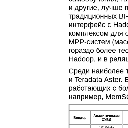
и другие, лучше 
традиционных BI-
интерфейс с Had
комплексом для о
MPP-систем (мас
гораздо более те
Hadoop, и в реля
Среди наиболее 
и Teradata Aster
работающих с бо
например, MemSQL
Аналитические
Вендор
СУБД
1010data