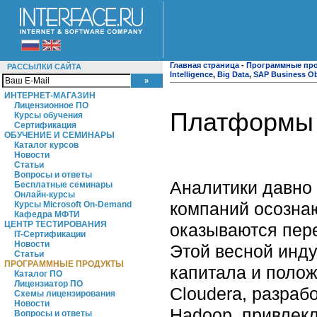
Главная страница
-
Программные пр
РАССЫЛКИ САЙТА
Intelligence
,
Big Data
,
SAP Business Ob
ИНТЕРНЕТ-МАГАЗИН
Лицензионное ПО
Платформы д
Курсы обучения
Сертификация
ОБУЧЕНИЕ И СЕМИНАРЫ
Каталог курсов
Новости
Статьи
Вопросы и ответы
Аналитики давно 
Бесплатные семинары
Онлайн-курсы
компаний осозна
Курсы Microsoft On-Demand
Кафедра МФТИ
ЦЕНТР ТЕСТИРОВАНИЯ
оказываются пер
IT-Сертификации
Новости
Этой весной инд
Статьи
ПРОГРАММНЫЕ ПРОДУКТЫ
капитала и полож
Каталог ПО
Лицензиатор ПО
Cloudera, разраб
Схемы лицензирования
Новости
Hadoop, привлекл
Вопросы и ответы