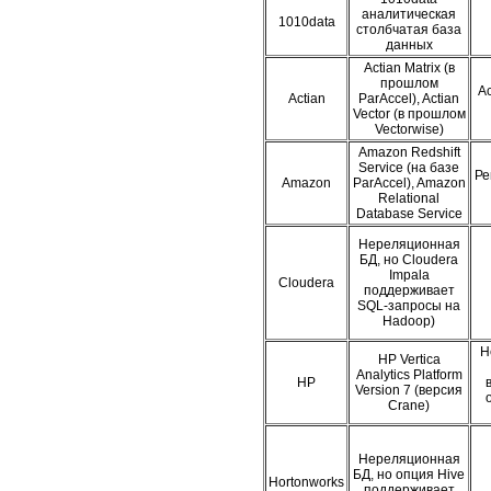
аналитическая
1010data
столбчатая база
данных
Actian Matrix (в
прошлом
Ac
Actian
ParAccel), Actian
Vector (в прошлом
Vectorwise)
Amazon Redshift
Service (на базе
Ре
Amazon
ParAccel), Amazon
Relational
Database Service
Нереляционная
БД, но Cloudera
Impala
Cloudera
поддерживает
SQL-запросы на
Hadoop)
Н
HP Vertica
Analytics Platform
HP
Version 7 (версия
Crane)
Нереляционная
БД, но опция Hive
Hortonworks
поддерживает