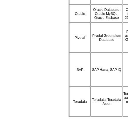
Oracle Database,
O
Oracle
Oracle MySQL,
Oracle Essbase
2
P
Pivotal Greenplum
и
Pivotal
Database
X
SAP
SAP Hana, SAP IQ
Te
за
Teradata, Teradata
Teradata
н
Aster