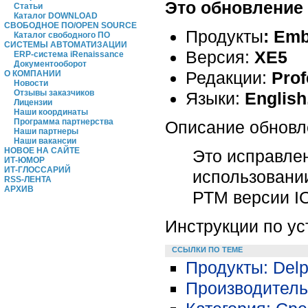
Это обновление 
Статьи
Каталог DOWNLOAD
СВОБОДНОЕ ПО/OPEN SOURCE
Продукты
:
Emb
Каталог свободного ПО
СИСТЕМЫ АВТОМАТИЗАЦИИ
Версия:
XE5
ERP-система iRenaissance
Документооборот
Редакции:
Prof
О КОМПАНИИ
Новости
Отзывы заказчиков
Языки:
English
Лицензии
Наши координаты
Программа партнерства
Описание обновл
Наши партнеры
Наши вакансии
НОВОЕ НА САЙТЕ
Это исправле
ИТ-ЮМОР
ИТ-ГЛОССАРИЙ
использовании
RSS-ЛЕНТА
АРХИВ
РТМ версии IO
Инструкции по у
ССЫЛКИ ПО ТЕМЕ
Продукты: Delp
Производитель