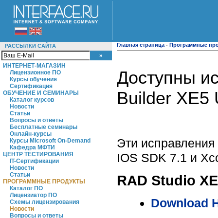
Главная страница
-
Программные пр
РАССЫЛКИ САЙТА
ИНТЕРНЕТ-МАГАЗИН
Доступны ис
Лицензионное ПО
Курсы обучения
Сертификация
Builder XE5 
ОБУЧЕНИЕ И СЕМИНАРЫ
Каталог курсов
Новости
Статьи
Вопросы и ответы
Бесплатные семинары
Онлайн-курсы
Эти исправления
Курсы Microsoft On-Demand
Кафедра МФТИ
IOS SDK 7.1 и Xc
ЦЕНТР ТЕСТИРОВАНИЯ
IT-Сертификации
Новости
Статьи
RAD Studio XE
ПРОГРАММНЫЕ ПРОДУКТЫ
Каталог ПО
Лицензиатор ПО
Download Ho
Схемы лицензирования
Новости
Вопросы и ответы