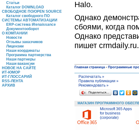
Halo.
Статьи
Каталог DOWNLOAD
СВОБОДНОЕ ПО/OPEN SOURCE
Однако демонстр
Каталог свободного ПО
СИСТЕМЫ АВТОМАТИЗАЦИИ
сбоями, когда п
ERP-система iRenaissance
Документооборот
О КОМПАНИИ
Однако представи
Новости
Отзывы заказчиков
пишет crmdaily.ru.
Лицензии
Наши координаты
Программа партнерства
Наши партнеры
Наши вакансии
Главная страница
-
Программные пр
НОВОЕ НА САЙТЕ
ИТ-ЮМОР
Распечатать »
ИТ-ГЛОССАРИЙ
Правила публикации »
RSS-ЛЕНТА
Рекомендовать »
АРХИВ
Поделиться…
МАГАЗИН ПРОГРАММНОГО ОБЕСП
Microsoft 365 Apps
for business
(corporate)