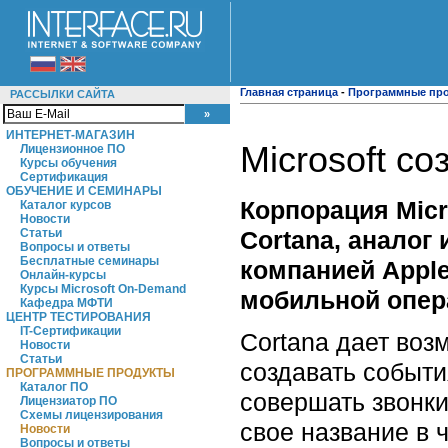
Главная страница
-
Программные пр
РАССЫЛКИ САЙТА
ИНТЕРНЕТ-МАГАЗИН
Microsoft с
Лицензионное ПО
Курсы обучения
Сертификация
ОБУЧЕНИЕ И СЕМИНАРЫ
Корпорация Micr
Каталог курсов
Новости
Cortana, аналог
Статьи
Вопросы и ответы
Бесплатные семинары
компанией Apple
Онлайн-курсы
Курсы Microsoft On-Demand
мобильной опера
Кафедра МФТИ
ЦЕНТР ТЕСТИРОВАНИЯ
IT-Сертификации
Cortana дает во
Новости
Статьи
создавать событи
ПРОГРАММНЫЕ ПРОДУКТЫ
Каталог ПО
совершать звонки
Лицензиатор ПО
Схемы лицензирования
свое название в 
Новости
Вопросы и ответы