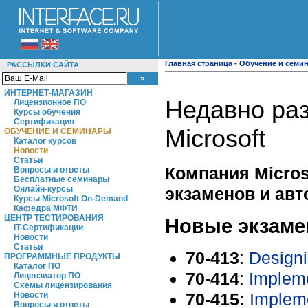
Главная страница
-
Обучение и семи
РАССЫЛКИ САЙТА
ИНТЕРНЕТ-МАГАЗИН
Недавно ра
Лицензионное ПО
Курсы обучения
Сертификация
Microsoft
ОБУЧЕНИЕ И СЕМИНАРЫ
Каталог курсов
Новости
Статьи
Компания Micro
Вопросы и ответы
Бесплатные семинары
экзаменов и авт
Онлайн-курсы
Курсы Microsoft On-Demand
Кафедра МФТИ
ЦЕНТР ТЕСТИРОВАНИЯ
Новые экзамен
IT-Сертификации
Новости
Статьи
70-413
:
Designi
ПРОГРАММНЫЕ ПРОДУКТЫ
Каталог ПО
70-414
:
Impleme
Лицензиатор ПО
Схемы лицензирования
70-415:
Impleme
Новости
Вопросы и ответы