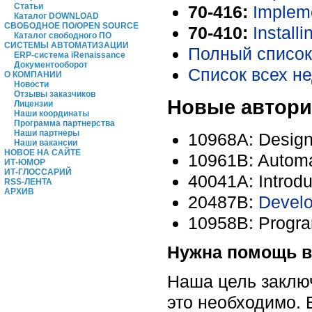
Статьи
70-416:
Impleme
Каталог DOWNLOAD
СВОБОДНОЕ ПО/OPEN SOURCE
70-410:
Install
Каталог свободного ПО
СИСТЕМЫ АВТОМАТИЗАЦИИ
Полный список 
ERP-система iRenaissance
Документооборот
Список всех н
О КОМПАНИИ
Новости
Отзывы заказчиков
Новые автори
Лицензии
Наши координаты
Программа партнерства
Наши партнеры
10968A: Designi
Наши вакансии
НОВОЕ НА САЙТЕ
10961B: Automa
ИТ-ЮМОР
ИТ-ГЛОССАРИЙ
40041A: Introdu
RSS-ЛЕНТА
АРХИВ
20487B:
Develo
10958B: Progra
Нужна помощь в
Наша цель заключ
это необходимо. 