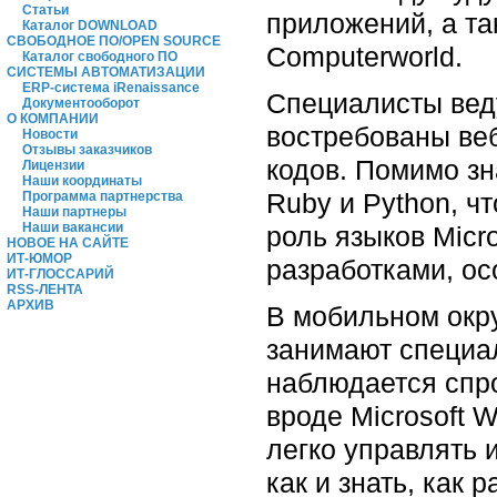
Статьи
приложений, а та
Каталог DOWNLOAD
СВОБОДНОЕ ПО/OPEN SOURCE
Computerworld.
Каталог свободного ПО
СИСТЕМЫ АВТОМАТИЗАЦИИ
ERP-система iRenaissance
Специалисты вед
Документооборот
О КОМПАНИИ
востребованы ве
Новости
Отзывы заказчиков
кодов. Помимо зн
Лицензии
Наши координаты
Ruby и Python, ч
Программа партнерства
Наши партнеры
Наши вакансии
роль языков Micr
НОВОЕ НА САЙТЕ
ИТ-ЮМОР
разработками, ос
ИТ-ГЛОССАРИЙ
RSS-ЛЕНТА
АРХИВ
В мобильном окр
занимают специал
наблюдается спр
вроде Microsoft 
легко управлять и
как и знать, как