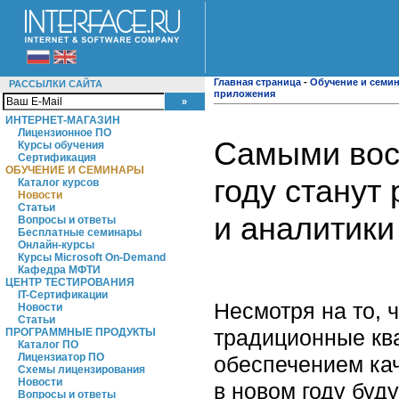
Главная страница
-
Обучение и семи
РАССЫЛКИ САЙТА
приложения
ИНТЕРНЕТ-МАГАЗИН
Лицензионное ПО
Самыми вос
Курсы обучения
Сертификация
ОБУЧЕНИЕ И СЕМИНАРЫ
году станут
Каталог курсов
Новости
Статьи
и аналитики
Вопросы и ответы
Бесплатные семинары
Онлайн-курсы
Курсы Microsoft On-Demand
Кафедра МФТИ
ЦЕНТР ТЕСТИРОВАНИЯ
IT-Сертификации
Несмотря на то, 
Новости
Статьи
традиционные кв
ПРОГРАММНЫЕ ПРОДУКТЫ
Каталог ПО
Лицензиатор ПО
обеспечением ка
Схемы лицензирования
Новости
в новом году буд
Вопросы и ответы