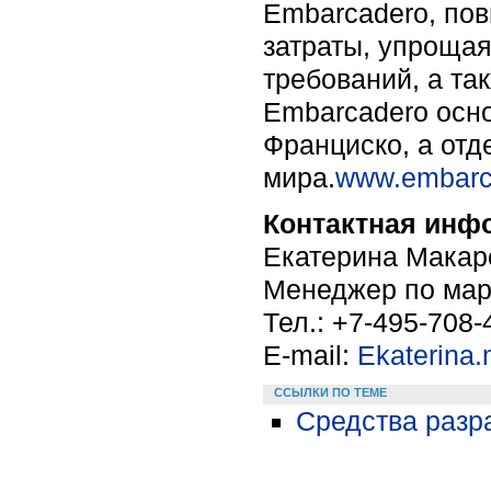
Embarcadero, по
затраты, упроща
требований, а та
Embarcadero осно
Франциско, а отд
мира.
www.embarc
Контактная инф
Екатерина Макар
Менеджер по марк
Тел.: +7-495-708-
E-mail:
Ekaterina
ССЫЛКИ ПО ТЕМЕ
Средства разра