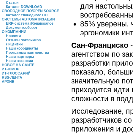
Статьи
для настольны
Каталог DOWNLOAD
СВОБОДНОЕ ПО/OPEN SOURCE
востребованн
Каталог свободного ПО
СИСТЕМЫ АВТОМАТИЗАЦИИ
85% уверены, 
ERP-система iRenaissance
Документооборот
эргономики ин
О КОМПАНИИ
Новости
Отзывы заказчиков
Сан-Франциско -
Лицензии
Наши координаты
агентством по за
Программа партнерства
Наши партнеры
разработки прило
Наши вакансии
НОВОЕ НА САЙТЕ
ИТ-ЮМОР
показало, больш
ИТ-ГЛОССАРИЙ
RSS-ЛЕНТА
значительную по
АРХИВ
приходится идти 
сложности в под
Исследование, пр
разработчиков со
приложения и дос