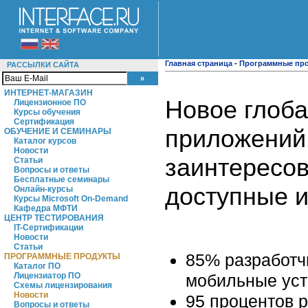
Главная страница
-
Программные пр
РАССЫЛКИ САЙТА
ИНТЕРНЕТ-МАГАЗИН
Новое глоба
Лицензионное ПО
Курсы обучения
Сертификация
приложений
ОБУЧЕНИЕ И СЕМИНАРЫ
Каталог курсов
Новости
заинтересов
Статьи
Вопросы и ответы
Бесплатные семинары
доступные и
Онлайн-курсы
Курсы Microsoft On-Demand
Кафедра МФТИ
ЦЕНТР ТЕСТИРОВАНИЯ
IT-Сертификации
Новости
Статьи
85% разработч
ПРОГРАММНЫЕ ПРОДУКТЫ
Каталог ПО
мобильные уст
Лицензиатор ПО
Схемы лицензирования
Новости
95 процентов 
Вопросы и ответы