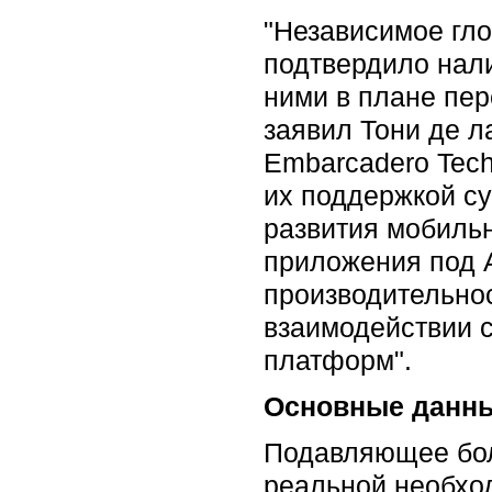
"Независимое гл
подтвердило нали
ними в плане пер
заявил Тони де л
Embarcadero Tech
их поддержкой с
развития мобильн
приложения под A
производительно
взаимодействии с
платформ".
Основные данны
Подавляющее бол
реальной необхо