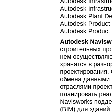
Autodesk Infrastr
Autodesk Infrastr
Autodesk Plant D
Autodesk Product
Autodesk Product 
Autodesk Navisw
строительных про
нем осуществляю
хранятся в разно
проектирования. 
обмена данными 
отраслями проек
планировать реал
Navisworks подд
(BIM) для зданий