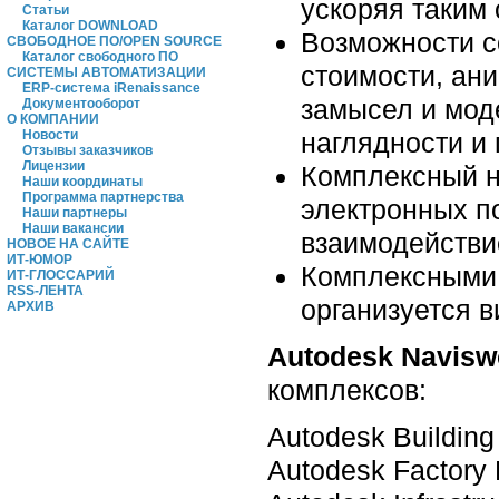
ускоряя таким
Статьи
Каталог DOWNLOAD
Возможности с
СВОБОДНОЕ ПО/OPEN SOURCE
Каталог свободного ПО
стоимости, ан
СИСТЕМЫ АВТОМАТИЗАЦИИ
ERP-система iRenaissance
замысел и мод
Документооборот
О КОМПАНИИ
наглядности и
Новости
Отзывы заказчиков
Лицензии
Комплексный н
Наши координаты
Программа партнерства
электронных п
Наши партнеры
Наши вакансии
взаимодействи
НОВОЕ НА САЙТЕ
ИТ-ЮМОР
Комплексными 
ИТ-ГЛОССАРИЙ
RSS-ЛЕНТА
организуется 
АРХИВ
Autodesk Navisw
комплексов:
Autodesk Building
Autodesk Factory