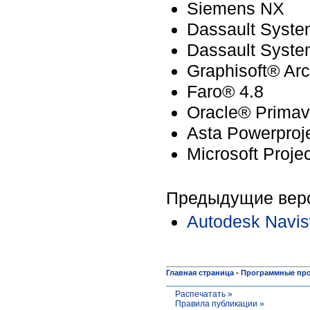
Siemens NX
Dassault Syste
Dassault Syste
Graphisoft® Ar
Faro® 4.8
Oracle® Primav
Asta Powerproj
Microsoft Proje
Предыдущие верси
Autodesk Navis
Главная страница
-
Программные пр
Распечатать »
Правила публикации »