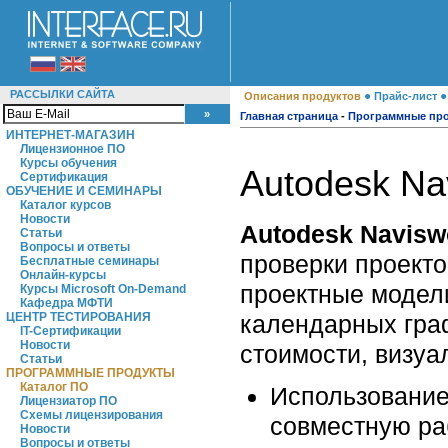
РАССЫЛКИ САЙТА
●
Описания продуктов
Прайс-лист
Главная страница
-
Программные пр
ИНТЕРНЕТ-МАГАЗИН
Лицензионное ПО
Курсы обучения
Autodesk Na
Сертификация
ОБУЧЕНИЕ И СЕМИНАРЫ
Каталог курсов
Новости
Autodesk Naviswo
Статьи
Вопросы и ответы
проверки проект
Бесплатные семинары
Онлайн-курсы
проектные модел
Курсы Microsoft On-Demand
Кафедра МФТИ
календарных граф
ЦЕНТР ТЕСТИРОВАНИЯ
IT-Сертификации
Новости
стоимости, визуа
Статьи
ПРОГРАММНЫЕ ПРОДУКТЫ
Каталог ПО
Использование
Лицензиатор ПО
Схемы лицензирования
совместную ра
Новости
Вопросы и ответы