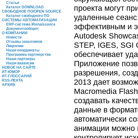
Статьи
проекта могут пр
Каталог DOWNLOAD
СВОБОДНОЕ ПО/OPEN SOURCE
удаленные сеанс,
Каталог свободного ПО
СИСТЕМЫ АВТОМАТИЗАЦИИ
эффективным и 
ERP-система iRenaissance
Документооборот
О КОМПАНИИ
Autodesk Showcas
Новости
Отзывы заказчиков
STEP, IGES, SGI 
Лицензии
Наши координаты
обеспечивает уд
Программа партнерства
Наши партнеры
Приложение позв
Наши вакансии
НОВОЕ НА САЙТЕ
разрешения, созд
ИТ-ЮМОР
ИТ-ГЛОССАРИЙ
2013 дает возмож
RSS-ЛЕНТА
АРХИВ
Macromedia Flash
создавать качес
данные в формате
автоматически со
анимации можно 
контролирует ис