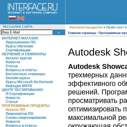
РАССЫЛКИ САЙТА
●
Описания продуктов
Прайс-лист
Главная страница
-
Программные пр
ИНТЕРНЕТ-МАГАЗИН
Лицензионное ПО
Курсы обучения
Autodesk Sh
Сертификация
ОБУЧЕНИЕ И СЕМИНАРЫ
Каталог курсов
Новости
Autodesk Showca
Статьи
Вопросы и ответы
трехмерных данн
Бесплатные семинары
Онлайн-курсы
эффективного об
Курсы Microsoft On-Demand
Кафедра МФТИ
решений. Програ
ЦЕНТР ТЕСТИРОВАНИЯ
IT-Сертификации
Новости
просматривать ра
Статьи
ПРОГРАММНЫЕ ПРОДУКТЫ
оптимизировать п
Каталог ПО
Лицензиатор ПО
максимальной ре
Схемы лицензирования
Новости
окружающая обст
Вопросы и ответы