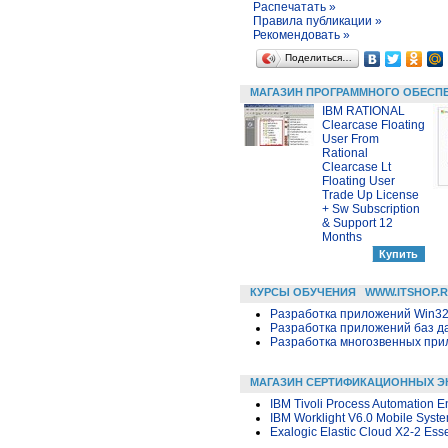
Распечатать »
Правила публикации »
Рекомендовать »
Поделиться…
МАГАЗИН ПРОГРАММНОГО ОБЕСП
IBM RATIONAL
Clearcase Floating
User From
Rational
Clearcase Lt
Floating User
Trade Up License
+ Sw Subscription
& Support 12
Months
КУРСЫ ОБУЧЕНИЯ
WWW.ITSHOP.
Разработка приложений Win32 в
Разработка приложений баз дан
Разработка многозвенных прило
МАГАЗИН СЕРТИФИКАЦИОННЫХ Э
IBM Tivoli Process Automation E
IBM Worklight V6.0 Mobile Syste
Exalogic Elastic Cloud X2-2 Esse