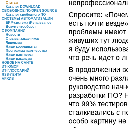
непрофессиональ
Статьи
Каталог DOWNLOAD
СВОБОДНОЕ ПО/OPEN SOURCE
Спросите: «Поче
Каталог свободного ПО
СИСТЕМЫ АВТОМАТИЗАЦИИ
есть почти везде
ERP-система iRenaissance
Документооборот
проблемы имеют с
О КОМПАНИИ
Новости
живущих тут люде
Отзывы заказчиков
Лицензии
Наши координаты
я буду использов
Программа партнерства
Наши партнеры
что речь идет о 
Наши вакансии
НОВОЕ НА САЙТЕ
ИТ-ЮМОР
В продолжении в
ИТ-ГЛОССАРИЙ
RSS-ЛЕНТА
очень много раз
АРХИВ
руководство начн
разработки ПО? Н
что 99% тестиров
сталкивались с п
особо картину не