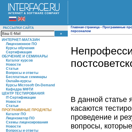
Главная страница
-
Программные пр
РАССЫЛКИ САЙТА
персоналом
ИНТЕРНЕТ-МАГАЗИН
Лицензионное ПО
Непрофесси
Курсы обучения
Сертификация
ОБУЧЕНИЕ И СЕМИНАРЫ
постсоветск
Каталог курсов
Новости
Статьи
Вопросы и ответы
Бесплатные семинары
Онлайн-курсы
Курсы Microsoft On-Demand
Кафедра МФТИ
ЦЕНТР ТЕСТИРОВАНИЯ
В данной статье 
IT-Сертификации
Новости
Статьи
касаются тестиро
ПРОГРАММНЫЕ ПРОДУКТЫ
Каталог ПО
проведение и рез
Лицензиатор ПО
Схемы лицензирования
вопросы, которые
Новости
Вопросы и ответы