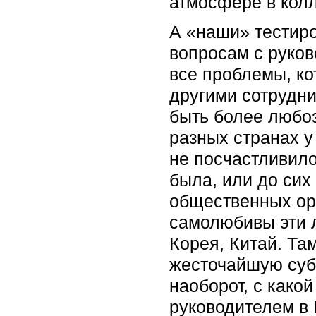
атмосфере в колл
А «наши» тестиро
вопросам с руков
все проблемы, ко
другими сотрудни
быть более любоз
разных странах у
не посчастливило
была, или до сих
общественных орг
самолюбивы эти л
Корея, Китай. Та
жесточайшую суб
наоборот, с како
руководителем в